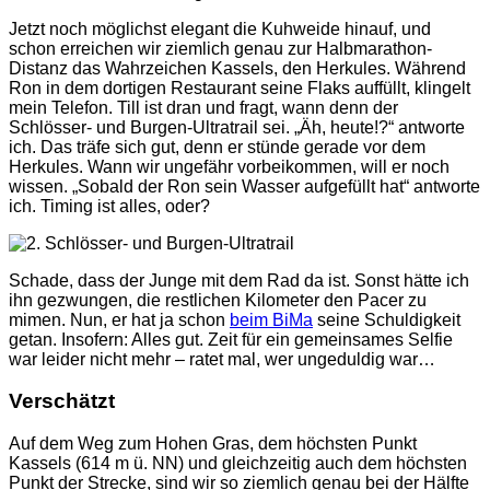
Jetzt noch möglichst elegant die Kuhweide hinauf, und
schon erreichen wir ziemlich genau zur Halbmarathon-
Distanz das Wahrzeichen Kassels, den Herkules. Während
Ron in dem dortigen Restaurant seine Flaks auffüllt, klingelt
mein Telefon. Till ist dran und fragt, wann denn der
Schlösser- und Burgen-Ultratrail sei. „Äh, heute!?“ antworte
ich. Das träfe sich gut, denn er stünde gerade vor dem
Herkules. Wann wir ungefähr vorbeikommen, will er noch
wissen. „Sobald der Ron sein Wasser aufgefüllt hat“ antworte
ich. Timing ist alles, oder?
Schade, dass der Junge mit dem Rad da ist. Sonst hätte ich
ihn gezwungen, die restlichen Kilometer den Pacer zu
mimen. Nun, er hat ja schon
beim BiMa
seine Schuldigkeit
getan. Insofern: Alles gut. Zeit für ein gemeinsames Selfie
war leider nicht mehr – ratet mal, wer ungeduldig war…
Verschätzt
Auf dem Weg zum Hohen Gras, dem höchsten Punkt
Kassels (614 m ü. NN) und gleichzeitig auch dem höchsten
Punkt der Strecke, sind wir so ziemlich genau bei der Hälfte