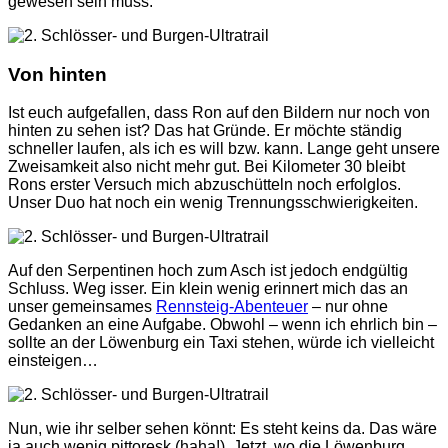
gewesen sein muss.
Von hinten
Ist euch aufgefallen, dass Ron auf den Bildern nur noch von
hinten zu sehen ist? Das hat Gründe. Er möchte ständig
schneller laufen, als ich es will bzw. kann. Lange geht unsere
Zweisamkeit also nicht mehr gut. Bei Kilometer 30 bleibt
Rons erster Versuch mich abzuschütteln noch erfolglos.
Unser Duo hat noch ein wenig Trennungsschwierigkeiten.
Auf den Serpentinen hoch zum Asch ist jedoch endgültig
Schluss. Weg isser. Ein klein wenig erinnert mich das an
unser gemeinsames
Rennsteig-Abenteuer
– nur ohne
Gedanken an eine Aufgabe. Obwohl – wenn ich ehrlich bin –
sollte an der Löwenburg ein Taxi stehen, würde ich vielleicht
einsteigen…
Nun, wie ihr selber sehen könnt: Es steht keins da. Das wäre
ja auch wenig pittoresk (haha!). Jetzt, wo die Löwenburg