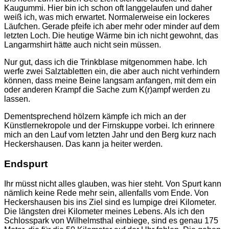
Kaugummi. Hier bin ich schon oft langgelaufen und daher
weiß ich, was mich erwartet. Normalerweise ein lockeres
Läufchen. Gerade pfeife ich aber mehr oder minder auf dem
letzten Loch. Die heutige Wärme bin ich nicht gewohnt, das
Langarmshirt hätte auch nicht sein müssen.
Nur gut, dass ich die Trinkblase mitgenommen habe. Ich
werfe zwei Salztabletten ein, die aber auch nicht verhindern
können, dass meine Beine langsam anfangen, mit dem ein
oder anderen Krampf die Sache zum K(r)ampf werden zu
lassen.
Dementsprechend hölzern kämpfe ich mich an der
Künstlernekropole und der Firnskuppe vorbei. Ich erinnere
mich an den Lauf vom letzten Jahr und den Berg kurz nach
Heckershausen. Das kann ja heiter werden.
Endspurt
Ihr müsst nicht alles glauben, was hier steht. Von Spurt kann
nämlich keine Rede mehr sein, allenfalls vom Ende. Von
Heckershausen bis ins Ziel sind es lumpige drei Kilometer.
Die längsten drei Kilometer meines Lebens. Als ich den
Schlosspark von Wilhelmsthal einbiege, sind es genau 175