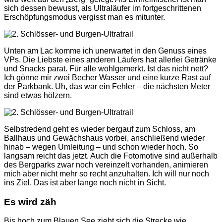
sich dessen bewusst, als Ultraläufer im fortgeschrittenen
Erschöpfungsmodus vergisst man es mitunter.
Unten am Lac komme ich unerwartet in den Genuss eines
VPs. Die Liebste eines anderen Läufers hat allerlei Getränke
und Snacks parat. Für alle wohlgemerkt. Ist das nicht nett?
Ich gönne mir zwei Becher Wasser und eine kurze Rast auf
der Parkbank. Uh, das war ein Fehler – die nächsten Meter
sind etwas hölzern.
Selbstredend geht es wieder bergauf zum Schloss, am
Ballhaus und Gewächshaus vorbei, anschließend wieder
hinab – wegen Umleitung – und schon wieder hoch. So
langsam reicht das jetzt. Auch die Fotomotive sind außerhalb
des Bergparks zwar noch vereinzelt vorhanden, animieren
mich aber nicht mehr so recht anzuhalten. Ich will nur noch
ins Ziel. Das ist aber lange noch nicht in Sicht.
Es wird zäh
Bis hoch zum Blauen See zieht sich die Strecke wie