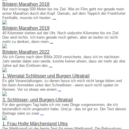
Bilstein Marathon 2018
Nur noch knapp 500 Meter bis ins Ziel. Wie im Film geht mir gerade mein
erster Marathon durch den Kopf. Damals, auf dem Teppich der Frankfurter
Festhalle, musste ich heulen.
...
Bilstein Marathon 2019
40 Kilometer stehen auf der Uhr. Noch siebzehn Kilometer bis ins Ziel.
Das wird nichts. Ich kann gerade noch gehen, aber an laufen ist nicht
mehr zu denken, denn mein
...
Bilstein Marathon 2022
Als ich Gerno nach dem BiMa 2019 versicherte, dass ich im nächsten
Jahr wieder dabei sein werde, konnte keiner ahnen, dass wir mehr als drei
Jahre auf das Einlösen des
...
1. Werratal Schlösser und Burgen Ultratrail
Es gibt Veranstaltungen, zu denen lasse ich mich nicht lange bitten und
bin beim Anmelden unter den Schnellsten - wenn auch nicht später im
Rennen. Vor so etwas wie einem
...
3. Schlösser- und Burgen-Ultratrail
Für den gestrigen Tag hatte ich mir zwei Dinge vorgenommen, die ich
letztendlich nicht umgesetzt habe. Und ja - das ist gut so. Der Text dieses
Beitrags wäre so zwar
...
1. Frau Holle Märchenland Ultra
Der Wettkampf ist der beste Test für einen Wettkampf. Die Behauptung