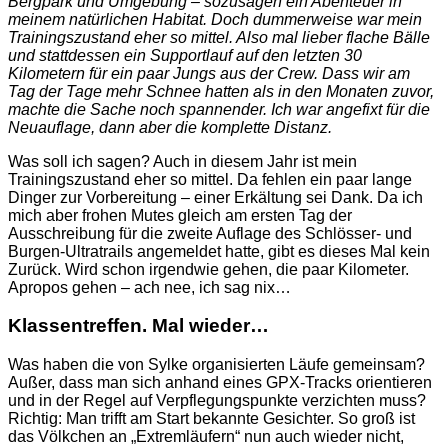
Bergpark und Umgebung – sozusagen ein Abenteuer in
meinem natürlichen Habitat. Doch dummerweise war mein
Trainingszustand eher so mittel. Also mal lieber flache Bälle
und stattdessen ein Supportlauf auf den letzten 30
Kilometern für ein paar Jungs aus der Crew. Dass wir am
Tag der Tage mehr Schnee hatten als in den Monaten zuvor,
machte die Sache noch spannender. Ich war angefixt für die
Neuauflage, dann aber die komplette Distanz.
Was soll ich sagen? Auch in diesem Jahr ist mein
Trainingszustand eher so mittel. Da fehlen ein paar lange
Dinger zur Vorbereitung – einer Erkältung sei Dank. Da ich
mich aber frohen Mutes gleich am ersten Tag der
Ausschreibung für die zweite Auflage des Schlösser- und
Burgen-Ultratrails angemeldet hatte, gibt es dieses Mal kein
Zurück. Wird schon irgendwie gehen, die paar Kilometer.
Apropos gehen – ach nee, ich sag nix…
Klassentreffen. Mal wieder…
Was haben die von Sylke organisierten Läufe gemeinsam?
Außer, dass man sich anhand eines GPX-Tracks orientieren
und in der Regel auf Verpflegungspunkte verzichten muss?
Richtig: Man trifft am Start bekannte Gesichter. So groß ist
das Völkchen an „Extremläufern“ nun auch wieder nicht,