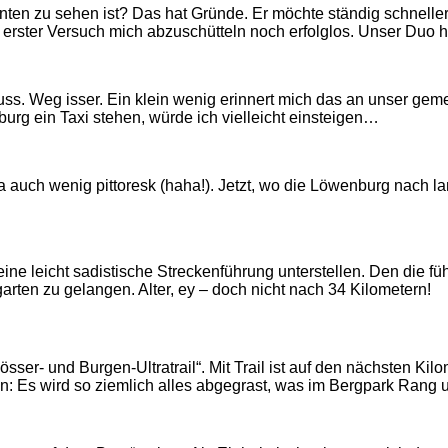
nten zu sehen ist? Das hat Gründe. Er möchte ständig schneller 
s erster Versuch mich abzuschütteln noch erfolglos. Unser Duo 
uss. Weg isser. Ein klein wenig erinnert mich das an unser g
urg ein Taxi stehen, würde ich vielleicht einsteigen…
a auch wenig pittoresk (haha!). Jetzt, wo die Löwenburg nach la
ine leicht sadistische Streckenführung unterstellen. Den die füh
rten zu gelangen. Alter, ey – doch nicht nach 34 Kilometern!
sser- und Burgen-Ultratrail“. Mit Trail ist auf den nächsten Ki
n: Es wird so ziemlich alles abgegrast, was im Bergpark Rang