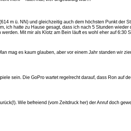
 m ü. NN) und gleichzeitig auch dem höchsten Punkt der Strec
, ich hatte zu Hause gesagt, dass ich nach 5 Stunden wieder d
erden. Mit mir als Klotz am Bein läuft es wohl eher auf 6:30 
r: Man mag es kaum glauben, aber vor einem Jahr standen wir zi
ele sein. Die GoPro wartet regelrecht darauf, dass Ron auf dem 
 zurück(!). Wie befreiend (vom Zeitdruck her) der Anruf doch ge