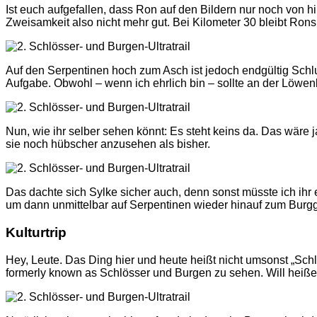
Ist euch aufgefallen, dass Ron auf den Bildern nur noch von hi
Zweisamkeit also nicht mehr gut. Bei Kilometer 30 bleibt Ron
Auf den Serpentinen hoch zum Asch ist jedoch endgültig Schl
Aufgabe. Obwohl – wenn ich ehrlich bin – sollte an der Löwenb
Nun, wie ihr selber sehen könnt: Es steht keins da. Das wäre j
sie noch hübscher anzusehen als bisher.
Das dachte sich Sylke sicher auch, denn sonst müsste ich ihr e
um dann unmittelbar auf Serpentinen wieder hinauf zum Burgga
Kulturtrip
Hey, Leute. Das Ding hier und heute heißt nicht umsonst „Schlö
formerly known as Schlösser und Burgen zu sehen. Will heiße