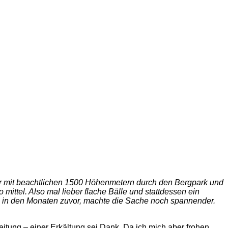
eter mit beachtlichen 1500 Höhenmetern durch den Bergpark und
tel. Also mal lieber flache Bälle und stattdessen ein
ls in den Monaten zuvor, machte die Sache noch spannender.
eitung – einer Erkältung sei Dank. Da ich mich aber frohen