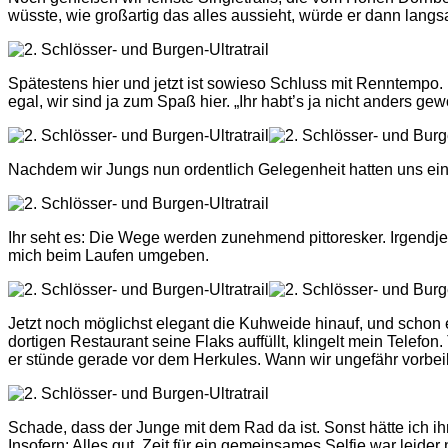
wüsste, wie großartig das alles aussieht, würde er dann langsa
Spätestens hier und jetzt ist sowieso Schluss mit Renntempo
egal, wir sind ja zum Spaß hier. „Ihr habt’s ja nicht anders gew
Nachdem wir Jungs nun ordentlich Gelegenheit hatten uns e
Ihr seht es: Die Wege werden zunehmend pittoresker. Irgendjema
mich beim Laufen umgeben.
Jetzt noch möglichst elegant die Kuhweide hinauf, und scho
dortigen Restaurant seine Flaks auffüllt, klingelt mein Telefon.
er stünde gerade vor dem Herkules. Wann wir ungefähr vorbeiko
Schade, dass der Junge mit dem Rad da ist. Sonst hätte ich i
Insofern: Alles gut. Zeit für ein gemeinsames Selfie war leide