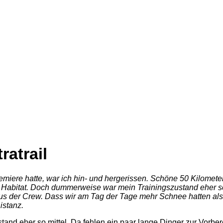
ratrail
Premiere hatte, war ich hin- und hergerissen. Schöne 50 Kilom
bitat. Doch dummerweise war mein Trainingszustand eher so mit
s aus der Crew. Dass wir am Tag der Tage mehr Schnee hatten a
istanz.
tand eher so mittel. Da fehlen ein paar lange Dinger zur Vorber