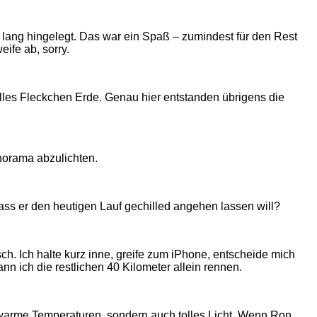
en lang hingelegt. Das war ein Spaß – zumindest für den Rest
ife ab, sorry.
lles Fleckchen Erde. Genau hier entstanden übrigens die
norama abzulichten.
 dass er den heutigen Lauf gechilled angehen lassen will?
. Ich halte kurz inne, greife zum iPhone, entscheide mich
 ich die restlichen 40 Kilometer allein rennen.
r warme Temperaturen, sondern auch tolles Licht. Wenn Ron