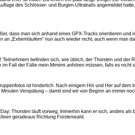
Auflage des Schlösser- und Burgen-Ultratrails angemeldet hatte
er, dass man sich anhand eines GPX-Tracks orientieren und in
chen an „Extremläufern“ nun auch wieder nicht, auch wenn man d
eilnehmern befinden sich, wie üblich, der Thorsten und der Ron.
im Fall der Fälle mein Mimimi anhören müssen, falls es nicht so 
ruppenfotos ist hinderlich. Nach einigem Hin und Her auf dem I
f Minuten Verspätung – damit sind wir von Beginn an immer noch
Day: Thorsten läuft vorweg. Immerhin kann er sich, anders als
Alleen geradeaus Richtung Fürstenwald.