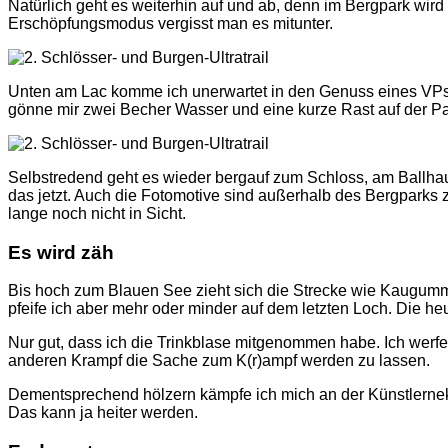
Natürlich geht es weiterhin auf und ab, denn im Bergpark wird 
Erschöpfungsmodus vergisst man es mitunter.
Unten am Lac komme ich unerwartet in den Genuss eines VPs. Di
gönne mir zwei Becher Wasser und eine kurze Rast auf der Par
Selbstredend geht es wieder bergauf zum Schloss, am Ballh
das jetzt. Auch die Fotomotive sind außerhalb des Bergparks z
lange noch nicht in Sicht.
Es wird zäh
Bis hoch zum Blauen See zieht sich die Strecke wie Kaugummi
pfeife ich aber mehr oder minder auf dem letzten Loch. Die he
Nur gut, dass ich die Trinkblase mitgenommen habe. Ich werfe
anderen Krampf die Sache zum K(r)ampf werden zu lassen.
Dementsprechend hölzern kämpfe ich mich an der Künstlernekr
Das kann ja heiter werden.