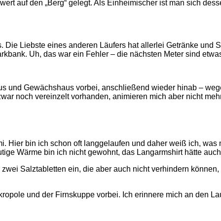
wert auf den „Berg“ gelegt. Als Einheimischer ist man sich desse
e Liebste eines anderen Läufers hat allerlei Getränke und Snac
kbank. Uh, das war ein Fehler – die nächsten Meter sind etwas
aus und Gewächshaus vorbei, anschließend wieder hinab – weg
war noch vereinzelt vorhanden, animieren mich aber nicht mehr so
. Hier bin ich schon oft langgelaufen und daher weiß ich, was
utige Wärme bin ich nicht gewohnt, das Langarmshirt hätte auch
 zwei Salztabletten ein, die aber auch nicht verhindern könne
opole und der Firnskuppe vorbei. Ich erinnere mich an den La