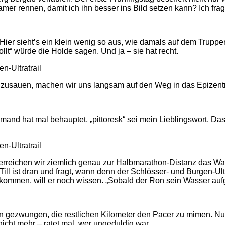
mer rennen, damit ich ihn besser ins Bild setzen kann? Ich frag 
. Hier sieht’s ein klein wenig so aus, wie damals auf dem Tru
ollt“ würde die Holde sagen. Und ja – sie hat recht.
inzusauen, machen wir uns langsam auf den Weg in das Epizen
nd hat mal behauptet, „pittoresk“ sei mein Lieblingswort. Das k
n erreichen wir ziemlich genau zur Halbmarathon-Distanz das 
 Till ist dran und fragt, wann denn der Schlösser- und Burgen-Ultr
mmen, will er noch wissen. „Sobald der Ron sein Wasser aufgefü
hn gezwungen, die restlichen Kilometer den Pacer zu mimen. Nu
r nicht mehr – ratet mal, wer ungeduldig war…