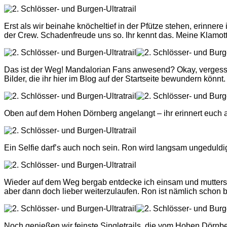
Erst als wir beinahe knöcheltief in der Pfütze stehen, erinne
der Crew. Schadenfreude uns so. Ihr kennt das. Meine Klamot
Das ist der Weg! Mandalorian Fans anwesend? Okay, vergesst 
Bilder, die ihr hier im Blog auf der Startseite bewundern könnt. 
Oben auf dem Hohen Dörnberg angelangt – ihr erinnert euch an
Ein Selfie darf’s auch noch sein. Ron wird langsam ungeduldig.
Wieder auf dem Weg bergab entdecke ich einsam und muttersee
aber dann doch lieber weiterzulaufen. Ron ist nämlich schon 
Noch genießen wir feinste Singletrails, die vom Hohen Dörnbe