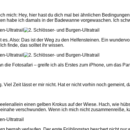
re ich mich: Hey, hier hast du dich mal bei ähnlichen Bedingung
ten habe ich damals in der Badewanne vorgewaschen. Ich schwe
es. Also: Das ist der Weg zu den Helfensteinen. Ein wundervo
Ich finde, das solltet ihr wissen.
 die Fotosafari – greife ich als Erstes zum iPhone, um das Pa
 Viel Zeit lässt er mir nicht. Hat er nicht vorhin noch gemeint,
lenallein einen gelben Krokus auf der Wiese. Hach, wie hübsch
beinahe verschwunden. Wenn ich mich nicht zusammenreiße, kann
rg bergab verlaufen. Der erste Frühlingstag beschert nicht nu