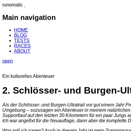
runomatic
Main navigation
HOME
BLOG
TESTS
RACES
ABOUT
open
Ein kulturelles Abenteuer
2. Schlösser- und Burgen-Ult
Als der Schlösser- und Burgen-Ultratrail vor gut einem Jahr 
Umgebung – sozusagen ein Abenteuer in meinem natürlichen Ha
Supportlauf auf den letzten 30 Kilometern für ein paar Jung
Ich war angefixt für die Neuauflage, dann aber die komplette D
Was soll ich sagen? Auch in diesem Jahr ist mein Trainingszus