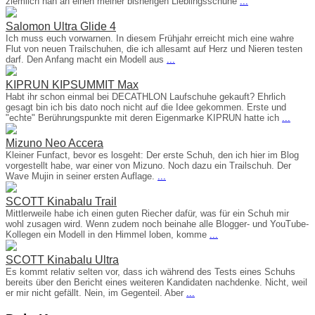
ziemlich nah an einen meiner bisherigen Lieblingsschuhe
...
Salomon Ultra Glide 4
Ich muss euch vorwarnen. In diesem Frühjahr erreicht mich eine wahre
Flut von neuen Trailschuhen, die ich allesamt auf Herz und Nieren testen
darf. Den Anfang macht ein Modell aus
...
KIPRUN KIPSUMMIT Max
Habt ihr schon einmal bei DECATHLON Laufschuhe gekauft? Ehrlich
gesagt bin ich bis dato noch nicht auf die Idee gekommen. Erste und
"echte" Berührungspunkte mit deren Eigenmarke KIPRUN hatte ich
...
Mizuno Neo Accera
Kleiner Funfact, bevor es losgeht: Der erste Schuh, den ich hier im Blog
vorgestellt habe, war einer von Mizuno. Noch dazu ein Trailschuh. Der
Wave Mujin in seiner ersten Auflage.
...
SCOTT Kinabalu Trail
Mittlerweile habe ich einen guten Riecher dafür, was für ein Schuh mir
wohl zusagen wird. Wenn zudem noch beinahe alle Blogger- und YouTube-
Kollegen ein Modell in den Himmel loben, komme
...
SCOTT Kinabalu Ultra
Es kommt relativ selten vor, dass ich während des Tests eines Schuhs
bereits über den Bericht eines weiteren Kandidaten nachdenke. Nicht, weil
er mir nicht gefällt. Nein, im Gegenteil. Aber
...