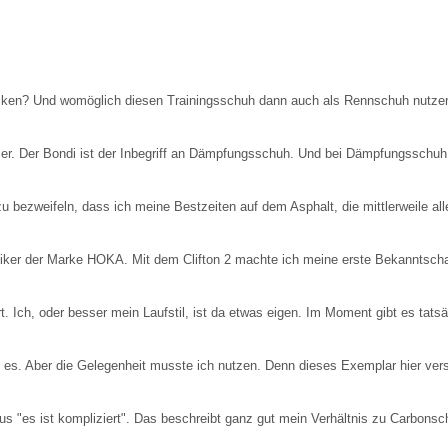
ken? Und womöglich diesen Trainingsschuh dann auch als Rennschuh nutzen? 
r er. Der Bondi ist der Inbegriff an Dämpfungsschuh. Und bei Dämpfungssch
zu bezweifeln, dass ich meine Bestzeiten auf dem Asphalt, die mittlerweile a
iker der Marke HOKA. Mit dem Clifton 2 machte ich meine erste Bekanntsch
. Ich, oder besser mein Laufstil, ist da etwas eigen. Im Moment gibt es tats
t es. Aber die Gelegenheit musste ich nutzen. Denn dieses Exemplar hier v
s "es ist kompliziert". Das beschreibt ganz gut mein Verhältnis zu Carbons