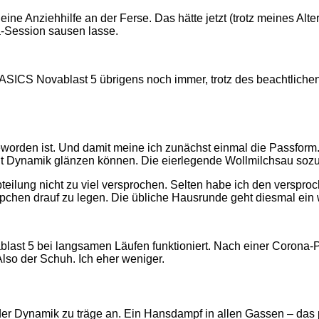
e Anziehhilfe an der Ferse. Das hätte jetzt (trotz meines Alters
a-Session sausen lasse.
ASICS Novablast 5 übrigens noch immer, trotz des beachtlich
worden ist. Und damit meine ich zunächst einmal die Passform.
mit Dynamik glänzen können. Die eierlegende Wollmilchsau soz
bteilung nicht zu viel versprochen. Selten habe ich den verspro
ppchen drauf zu legen. Die übliche Hausrunde geht diesmal ein
vablast 5 bei langsamen Läufen funktioniert. Nach einer Corona-
Also der Schuh. Ich eher weniger.
 der Dynamik zu träge an. Ein Hansdampf in allen Gassen – das