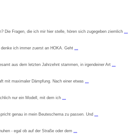
Die Fragen, die ich mir hier stelle, hören sich zugegeben ziemlich
...
uh denke ich immer zuerst an HOKA. Geht
...
llesamt aus dem letzten Jahrzehnt stammen, in irgendeiner Art
...
aft mit maximaler Dämpfung. Nach einer etwas
...
ächlich nur ein Modell, mit dem ich
...
erspricht genau in mein Beuteschema zu passen. Und
...
chuhen - egal ob auf der Straße oder dem
...