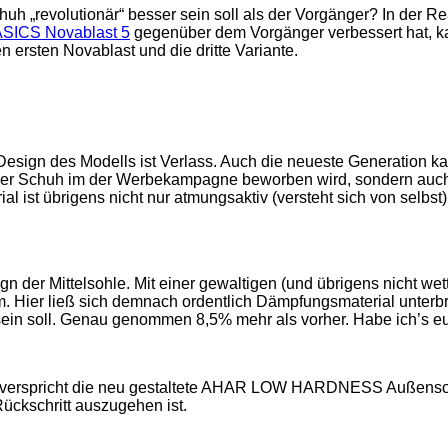
uh „revolutionär“ besser sein soll als der Vorgänger? In der R
ASICS Novablast 5
gegenüber dem Vorgänger verbessert hat, kan
 ersten Novablast und die dritte Variante.
esign des Modells ist Verlass. Auch die neueste Generation ka
er der Schuh im der Werbekampagne beworben wird, sondern auch 
ist übrigens nicht nur atmungsaktiv (versteht sich von selbs
sign der Mittelsohle. Mit einer gewaltigen (und übrigens nicht
m. Hier ließ sich demnach ordentlich Dämpfungsmaterial unte
ein soll. Genau genommen 8,5% mehr als vorher. Habe ich’s eu
keit verspricht die neu gestaltete AHAR LOW HARDNESS Außenso
Rückschritt auszugehen ist.