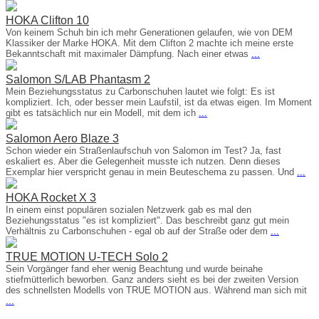
HOKA Clifton 10
Von keinem Schuh bin ich mehr Generationen gelaufen, wie von DEM
Klassiker der Marke HOKA. Mit dem Clifton 2 machte ich meine erste
Bekanntschaft mit maximaler Dämpfung. Nach einer etwas
...
Salomon S/LAB Phantasm 2
Mein Beziehungsstatus zu Carbonschuhen lautet wie folgt: Es ist
kompliziert. Ich, oder besser mein Laufstil, ist da etwas eigen. Im Moment
gibt es tatsächlich nur ein Modell, mit dem ich
...
Salomon Aero Blaze 3
Schon wieder ein Straßenlaufschuh von Salomon im Test? Ja, fast
eskaliert es. Aber die Gelegenheit musste ich nutzen. Denn dieses
Exemplar hier verspricht genau in mein Beuteschema zu passen. Und
...
HOKA Rocket X 3
In einem einst populären sozialen Netzwerk gab es mal den
Beziehungsstatus "es ist kompliziert". Das beschreibt ganz gut mein
Verhältnis zu Carbonschuhen - egal ob auf der Straße oder dem
...
TRUE MOTION U-TECH Solo 2
Sein Vorgänger fand eher wenig Beachtung und wurde beinahe
stiefmütterlich beworben. Ganz anders sieht es bei der zweiten Version
des schnellsten Modells von TRUE MOTION aus. Während man sich mit
...