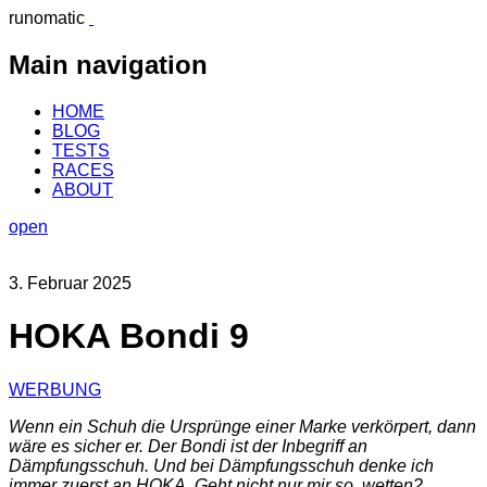
runomatic
Main navigation
HOME
BLOG
TESTS
RACES
ABOUT
open
3. Februar 2025
HOKA Bondi 9
WERBUNG
Wenn ein Schuh die Ursprünge einer Marke verkörpert, dann
wäre es sicher er. Der Bondi ist der Inbegriff an
Dämpfungsschuh. Und bei Dämpfungsschuh denke ich
immer zuerst an HOKA. Geht nicht nur mir so, wetten?