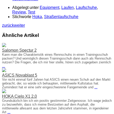
Abgelegt unter
Equipment
,
Laufen
,
Laufschuhe
,
Review
,
Test
Stichworte
Hoka
,
Straßenlaufschuhe
zurück
weiter
Ähnliche Artikel
Salomon Spectur 2
Kann man die Charakteristik eines Rennschuhs in einen Trainingsschuh
packen? Und womöglich diesen Trainingsschuh dann auch als Rennschuh
nutzen? Die Fragen, die ich mir hier stelle, hören sich zugegeben ziemlich
...
ASICS Novablast 5
Vor nicht einmal fünf Jahren hat ASICS einen neuen Schuh auf den Markt
gebracht, der, so würde ich behaupten, mittlerweile Kultstatus hat.
Zumindest hat er eine sehr eingeschworene Fangemeinde und
...
HOKA Cielo X1 2.0
Grundsätzlich bin ich ein positiv gestimmter Zeitgenosse. Ich wage jedoch
zu bezweifeln, dass ich meine Bestzeiten auf dem Asphalt, die
mittlerweile allesamt aus dem letzten Jahrzehnt stammen, in irgendeiner
Art
...