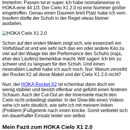
Immerhin: Passen tut er super. Ich habe normalerweise in
HOKA eine 44 1/3. Der Cielo X1 2.0 ist eine Nummer größer
eingetroffen. Genau einen Daumen breit Platz habe ich vorn.
Insofern dürfte der Schuh in der Regel etwas kleiner
ausfallen.
Schon auf den ersten Metern zeigt sich, wie essenziell ein
Vorfußlauf ist und wie sehr sich das ein oder andere Kilo zu
viel auf der Waage bei der Performance des Schuhs (naja,
eher des Läufers) bemerkbar macht. Will sagen: Ich bin zu
schwer und zu langsam für den Schuh. Und einen
miserablen Laufstil habe ich auch noch. Nur: Warum verzeiht
der Rocket X2 all diese Makel und der Cielo X1 2.0 nicht?
Nun, der
HOKA Rocket X2
ist scheinbar dann doch ein
wenig stabiler und besitzt offenbar und gefühlt einen festeren
Schaum. Auch der Cut-Out an der Innenseite macht den
Cielo nicht unbedingt stabiler. In der Slow-Mo eines Videos
sehe ich sehr deutlich, wie sehr ich mit meinem linken
(Problem-)Fußgelenk nach innen knicke. Somit verbietet sich
ein dauerhafter Einsatz leider von selbst.
Mein Fazit zum HOKA Cielo X1 2.0