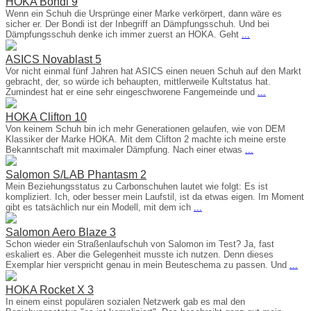
HOKA Bondi 9
Wenn ein Schuh die Ursprünge einer Marke verkörpert, dann wäre es
sicher er. Der Bondi ist der Inbegriff an Dämpfungsschuh. Und bei
Dämpfungsschuh denke ich immer zuerst an HOKA. Geht
...
ASICS Novablast 5
Vor nicht einmal fünf Jahren hat ASICS einen neuen Schuh auf den Markt
gebracht, der, so würde ich behaupten, mittlerweile Kultstatus hat.
Zumindest hat er eine sehr eingeschworene Fangemeinde und
...
HOKA Clifton 10
Von keinem Schuh bin ich mehr Generationen gelaufen, wie von DEM
Klassiker der Marke HOKA. Mit dem Clifton 2 machte ich meine erste
Bekanntschaft mit maximaler Dämpfung. Nach einer etwas
...
Salomon S/LAB Phantasm 2
Mein Beziehungsstatus zu Carbonschuhen lautet wie folgt: Es ist
kompliziert. Ich, oder besser mein Laufstil, ist da etwas eigen. Im Moment
gibt es tatsächlich nur ein Modell, mit dem ich
...
Salomon Aero Blaze 3
Schon wieder ein Straßenlaufschuh von Salomon im Test? Ja, fast
eskaliert es. Aber die Gelegenheit musste ich nutzen. Denn dieses
Exemplar hier verspricht genau in mein Beuteschema zu passen. Und
...
HOKA Rocket X 3
In einem einst populären sozialen Netzwerk gab es mal den