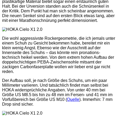
plastikartige Material bietet sogar einen erstaunlich guten
Halt. Bei der Urversion standen auch die Schnürsenkel in
der Kritik. Dem Punkt hat man sich scheinbar angenommen.
Die neuen Senkel sind auf den ersten Blick etwas lang, aber
mit einer Marathonschnürung perfekt dimensioniert.
Die wohl aggressivste Rockergeometrie, die ich jemals unter
einem Schuh zu Gesicht bekommen habe, bereitet mir ein
klein wenig Angst. Ebenso wie der Ausschnitt auf der
Innenseite des Schuhs – das könnte rein pronations-
technisch heikel werden. Von dem extrem hohen Aufbau der
doppelschichtigen PEBA-Zwischensohle mitsamt der
zackigen Carbonfaserplatte wollen wir lieber erst gar nicht
reden.
Der Aufbau soll, je nach Größe des Schuhs, um ein paar
Millimeter variieren. Und tatsächlich findet man selbst bei
HOKA widersprüchliche Angaben. Von unter 40 mm bei
Größe US M8.5 bis hin zu 48 mm im Fersen- und 41 mm im
Vorfußbereich bei Größe US M10 (
Quelle
). Immerhin: 7 mm
Drop sind sicher.