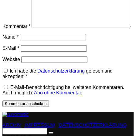
Kommentar
*
Name
*
E-Mail
*
Website
Ich habe die
Datenschutzerklärung
gelesen und
akzeptiert.
*
E-Mail-Benachrichtigung bei weiteren Kommentaren.
Auch möglich:
Abo ohne Kommentar
.
ARCHIV
·
IMPRESSUM
·
DATENSCHUTZERKLÄRUNG
Search
for: