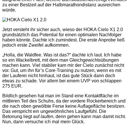
zu einer Bestzeit auf der Halbmarathondistanz ausreichen
würde.
Jetzt versteht ihr sicher auch, wieso der HOKA Cielo X1 2.0
grundsätzlich das Potential für einen optimalen Nachfolger
haben könnte. Dachte ich zumindest. Die erste Anprobe ließ
jedoch erste Zweifel aufkommen.
„Holla, die Waldfee. Was ist das?“ dachte ich laut. Ich habe
so ein Wackelbrett, mit dem man Gleichgewichtsübungen
machen kann. Viel stabiler kam mir der Cielo zunächst nicht
vor. Gut, um ihn für’s Core-Training zu nutzen, wenn es mit
der Lauferei nicht hinhaut, ist das gute Stück dann doch
etwas zu schade. Vor allem bei einem UVP von schlappen
275 EUR.
Bildlich gesehen hat man im Stand eine Kontaktfläche im
mittleren Teil des Schuhs, da der vordere Rockerbereich und
die nach oben gewölbte Ferse keine Auflagefläche besitzen.
Das verspricht ein ungewöhnliches Laufgefühl. Die
Betonung liegt auf
laufen
, denn gehen kann man damit nicht.
Nun, dann versuche ich mal mein Glück.