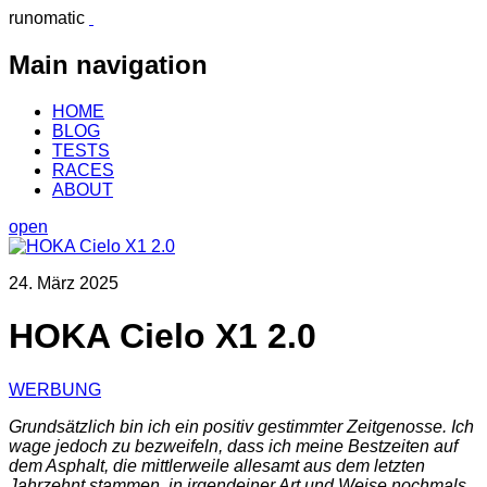
runomatic
Main navigation
HOME
BLOG
TESTS
RACES
ABOUT
open
24. März 2025
HOKA Cielo X1 2.0
WERBUNG
Grundsätzlich bin ich ein positiv gestimmter Zeitgenosse. Ich
wage jedoch zu bezweifeln, dass ich meine Bestzeiten auf
dem Asphalt, die mittlerweile allesamt aus dem letzten
Jahrzehnt stammen, in irgendeiner Art und Weise nochmals