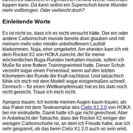
toppen kann. Da kann selbst ein Superschuh keine Wunder
mehr vollbringen. Oder vielleicht doch?
Einleitende Worte
Es ist nicht so, dass ich es nicht versucht hätte. Der ein oder
andere Carbonschuh musste bereits dran glauben und mit
meinem mehr oder minder unbeholfenem Laufstil
klarkommen. Naja, eher umgekehrt. Am ehesten kam ich mit
dem Rocket X2 von HOKA zurecht, der für meine
wöchentlichen Buga-Runden herhalten musste, sofern ich
Muße für eine flottere Trainingseinheit hatte. Dieser Schuh
verzeiht sogar einen Fersenlauf, wenn auf den letzten
Kilometern der Runde die Kraft nachlässt. Und tatsächlich
fühle ich mich mit dem Modell sogar einigermaßen schnell.
Dennoch – für einen Wettkampfeinsatz hat es bis dato noch
nicht gereicht. Traue ich mich nicht.
Apropos trauen: Ich konnte meinen Augen kaum trauen, als
das Paket mit dem Testexemplar des
Cielo X1 2.0
von HOKA
bei mir eintrudelte. Damit hatte ich gar nicht gerechnet. Aber
in Anbetracht der Tatsache, dass der Rocket X2 einiger der
wenigen Carbonschuhe ist, an dem ich Freude habe, war ich
sehr gespannt, ob das beim Cielo X1 2.0 auch so sein wird.