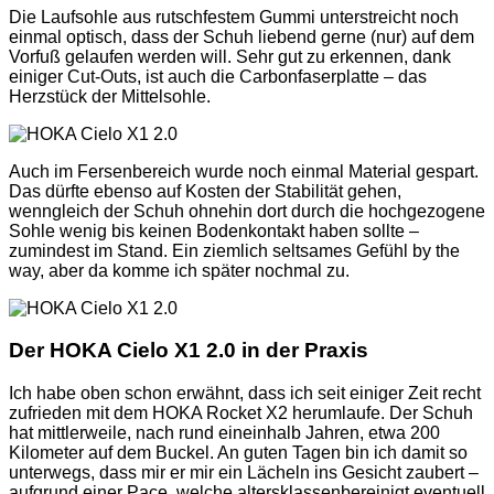
Die Laufsohle aus rutschfestem Gummi unterstreicht noch
einmal optisch, dass der Schuh liebend gerne (nur) auf dem
Vorfuß gelaufen werden will. Sehr gut zu erkennen, dank
einiger Cut-Outs, ist auch die Carbonfaserplatte – das
Herzstück der Mittelsohle.
Auch im Fersenbereich wurde noch einmal Material gespart.
Das dürfte ebenso auf Kosten der Stabilität gehen,
wenngleich der Schuh ohnehin dort durch die hochgezogene
Sohle wenig bis keinen Bodenkontakt haben sollte –
zumindest im Stand. Ein ziemlich seltsames Gefühl by the
way, aber da komme ich später nochmal zu.
Der HOKA Cielo X1 2.0 in der Praxis
Ich habe oben schon erwähnt, dass ich seit einiger Zeit recht
zufrieden mit dem HOKA Rocket X2 herumlaufe. Der Schuh
hat mittlerweile, nach rund eineinhalb Jahren, etwa 200
Kilometer auf dem Buckel. An guten Tagen bin ich damit so
unterwegs, dass mir er mir ein Lächeln ins Gesicht zaubert –
aufgrund einer Pace, welche altersklassenbereinigt eventuell