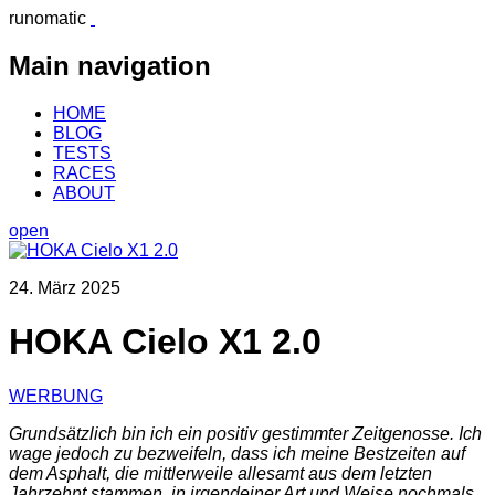
runomatic
Main navigation
HOME
BLOG
TESTS
RACES
ABOUT
open
24. März 2025
HOKA Cielo X1 2.0
WERBUNG
Grundsätzlich bin ich ein positiv gestimmter Zeitgenosse. Ich
wage jedoch zu bezweifeln, dass ich meine Bestzeiten auf
dem Asphalt, die mittlerweile allesamt aus dem letzten
Jahrzehnt stammen, in irgendeiner Art und Weise nochmals