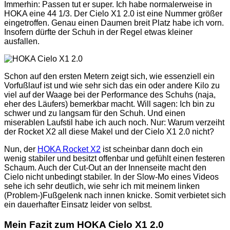
Immerhin: Passen tut er super. Ich habe normalerweise in
HOKA eine 44 1/3. Der Cielo X1 2.0 ist eine Nummer größer
eingetroffen. Genau einen Daumen breit Platz habe ich vorn.
Insofern dürfte der Schuh in der Regel etwas kleiner
ausfallen.
Schon auf den ersten Metern zeigt sich, wie essenziell ein
Vorfußlauf ist und wie sehr sich das ein oder andere Kilo zu
viel auf der Waage bei der Performance des Schuhs (naja,
eher des Läufers) bemerkbar macht. Will sagen: Ich bin zu
schwer und zu langsam für den Schuh. Und einen
miserablen Laufstil habe ich auch noch. Nur: Warum verzeiht
der Rocket X2 all diese Makel und der Cielo X1 2.0 nicht?
Nun, der
HOKA Rocket X2
ist scheinbar dann doch ein
wenig stabiler und besitzt offenbar und gefühlt einen festeren
Schaum. Auch der Cut-Out an der Innenseite macht den
Cielo nicht unbedingt stabiler. In der Slow-Mo eines Videos
sehe ich sehr deutlich, wie sehr ich mit meinem linken
(Problem-)Fußgelenk nach innen knicke. Somit verbietet sich
ein dauerhafter Einsatz leider von selbst.
Mein Fazit zum HOKA Cielo X1 2.0