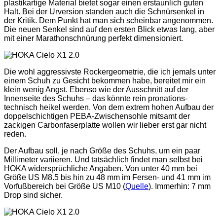
plastikartige Material bietet sogar einen erstaunlich guten
Halt. Bei der Urversion standen auch die Schnürsenkel in
der Kritik. Dem Punkt hat man sich scheinbar angenommen.
Die neuen Senkel sind auf den ersten Blick etwas lang, aber
mit einer Marathonschnürung perfekt dimensioniert.
Die wohl aggressivste Rockergeometrie, die ich jemals unter
einem Schuh zu Gesicht bekommen habe, bereitet mir ein
klein wenig Angst. Ebenso wie der Ausschnitt auf der
Innenseite des Schuhs – das könnte rein pronations-
technisch heikel werden. Von dem extrem hohen Aufbau der
doppelschichtigen PEBA-Zwischensohle mitsamt der
zackigen Carbonfaserplatte wollen wir lieber erst gar nicht
reden.
Der Aufbau soll, je nach Größe des Schuhs, um ein paar
Millimeter variieren. Und tatsächlich findet man selbst bei
HOKA widersprüchliche Angaben. Von unter 40 mm bei
Größe US M8.5 bis hin zu 48 mm im Fersen- und 41 mm im
Vorfußbereich bei Größe US M10 (
Quelle
). Immerhin: 7 mm
Drop sind sicher.