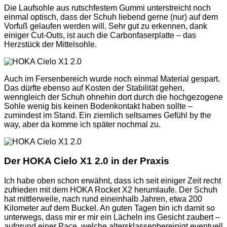
Die Laufsohle aus rutschfestem Gummi unterstreicht noch
einmal optisch, dass der Schuh liebend gerne (nur) auf dem
Vorfuß gelaufen werden will. Sehr gut zu erkennen, dank
einiger Cut-Outs, ist auch die Carbonfaserplatte – das
Herzstück der Mittelsohle.
Auch im Fersenbereich wurde noch einmal Material gespart.
Das dürfte ebenso auf Kosten der Stabilität gehen,
wenngleich der Schuh ohnehin dort durch die hochgezogene
Sohle wenig bis keinen Bodenkontakt haben sollte –
zumindest im Stand. Ein ziemlich seltsames Gefühl by the
way, aber da komme ich später nochmal zu.
Der HOKA Cielo X1 2.0 in der Praxis
Ich habe oben schon erwähnt, dass ich seit einiger Zeit recht
zufrieden mit dem HOKA Rocket X2 herumlaufe. Der Schuh
hat mittlerweile, nach rund eineinhalb Jahren, etwa 200
Kilometer auf dem Buckel. An guten Tagen bin ich damit so
unterwegs, dass mir er mir ein Lächeln ins Gesicht zaubert –
aufgrund einer Pace, welche altersklassenbereinigt eventuell