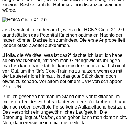
zu einer Bestzeit auf der Halbmarathondistanz ausreichen
würde.
Jetzt versteht ihr sicher auch, wieso der HOKA Cielo X1 2.0
grundsätzlich das Potential für einen optimalen Nachfolger
haben könnte. Dachte ich zumindest. Die erste Anprobe ließ
jedoch erste Zweifel aufkommen.
„Holla, die Waldfee. Was ist das?“ dachte ich laut. Ich habe
so ein Wackelbrett, mit dem man Gleichgewichtsübungen
machen kann. Viel stabiler kam mir der Cielo zunächst nicht
vor. Gut, um ihn für’s Core-Training zu nutzen, wenn es mit
der Lauferei nicht hinhaut, ist das gute Stück dann doch
etwas zu schade. Vor allem bei einem UVP von schlappen
275 EUR.
Bildlich gesehen hat man im Stand eine Kontaktfläche im
mittleren Teil des Schuhs, da der vordere Rockerbereich und
die nach oben gewölbte Ferse keine Auflagefläche besitzen.
Das verspricht ein ungewöhnliches Laufgefühl. Die
Betonung liegt auf
laufen
, denn gehen kann man damit nicht.
Nun, dann versuche ich mal mein Glück.