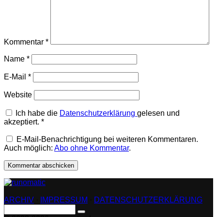
Kommentar
*
Name
*
E-Mail
*
Website
Ich habe die
Datenschutzerklärung
gelesen und
akzeptiert.
*
E-Mail-Benachrichtigung bei weiteren Kommentaren.
Auch möglich:
Abo ohne Kommentar
.
ARCHIV
·
IMPRESSUM
·
DATENSCHUTZERKLÄRUNG
Search
for: