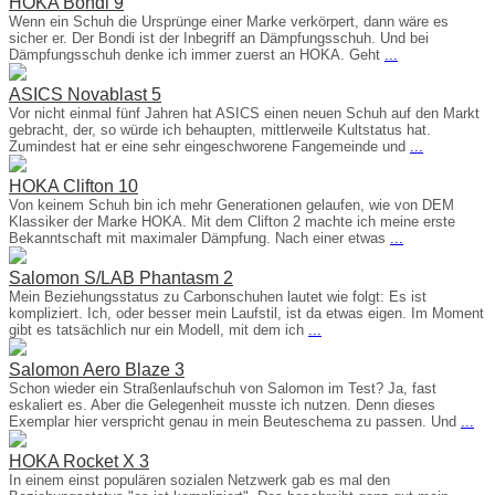
HOKA Bondi 9
Wenn ein Schuh die Ursprünge einer Marke verkörpert, dann wäre es
sicher er. Der Bondi ist der Inbegriff an Dämpfungsschuh. Und bei
Dämpfungsschuh denke ich immer zuerst an HOKA. Geht
...
ASICS Novablast 5
Vor nicht einmal fünf Jahren hat ASICS einen neuen Schuh auf den Markt
gebracht, der, so würde ich behaupten, mittlerweile Kultstatus hat.
Zumindest hat er eine sehr eingeschworene Fangemeinde und
...
HOKA Clifton 10
Von keinem Schuh bin ich mehr Generationen gelaufen, wie von DEM
Klassiker der Marke HOKA. Mit dem Clifton 2 machte ich meine erste
Bekanntschaft mit maximaler Dämpfung. Nach einer etwas
...
Salomon S/LAB Phantasm 2
Mein Beziehungsstatus zu Carbonschuhen lautet wie folgt: Es ist
kompliziert. Ich, oder besser mein Laufstil, ist da etwas eigen. Im Moment
gibt es tatsächlich nur ein Modell, mit dem ich
...
Salomon Aero Blaze 3
Schon wieder ein Straßenlaufschuh von Salomon im Test? Ja, fast
eskaliert es. Aber die Gelegenheit musste ich nutzen. Denn dieses
Exemplar hier verspricht genau in mein Beuteschema zu passen. Und
...
HOKA Rocket X 3
In einem einst populären sozialen Netzwerk gab es mal den