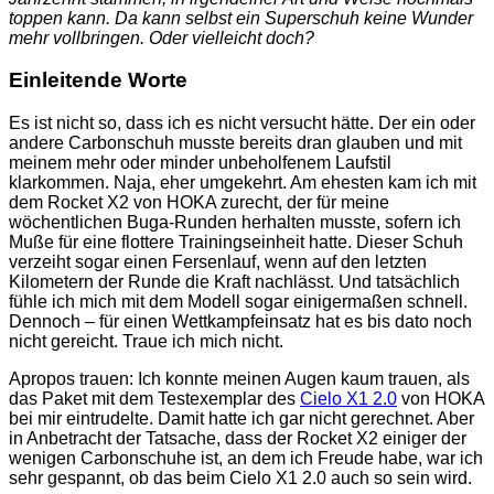
toppen kann. Da kann selbst ein Superschuh keine Wunder
mehr vollbringen. Oder vielleicht doch?
Einleitende Worte
Es ist nicht so, dass ich es nicht versucht hätte. Der ein oder
andere Carbonschuh musste bereits dran glauben und mit
meinem mehr oder minder unbeholfenem Laufstil
klarkommen. Naja, eher umgekehrt. Am ehesten kam ich mit
dem Rocket X2 von HOKA zurecht, der für meine
wöchentlichen Buga-Runden herhalten musste, sofern ich
Muße für eine flottere Trainingseinheit hatte. Dieser Schuh
verzeiht sogar einen Fersenlauf, wenn auf den letzten
Kilometern der Runde die Kraft nachlässt. Und tatsächlich
fühle ich mich mit dem Modell sogar einigermaßen schnell.
Dennoch – für einen Wettkampfeinsatz hat es bis dato noch
nicht gereicht. Traue ich mich nicht.
Apropos trauen: Ich konnte meinen Augen kaum trauen, als
das Paket mit dem Testexemplar des
Cielo X1 2.0
von HOKA
bei mir eintrudelte. Damit hatte ich gar nicht gerechnet. Aber
in Anbetracht der Tatsache, dass der Rocket X2 einiger der
wenigen Carbonschuhe ist, an dem ich Freude habe, war ich
sehr gespannt, ob das beim Cielo X1 2.0 auch so sein wird.