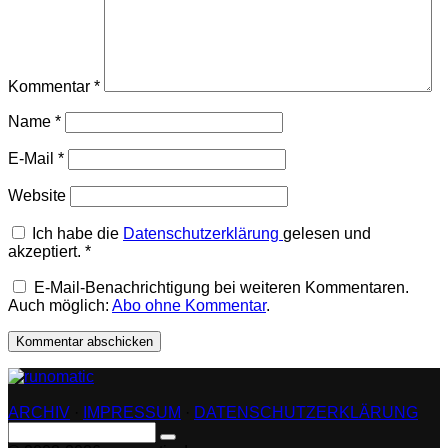
Kommentar
*
Name
*
E-Mail
*
Website
Ich habe die
Datenschutzerklärung
gelesen und
akzeptiert.
*
E-Mail-Benachrichtigung bei weiteren Kommentaren.
Auch möglich:
Abo ohne Kommentar
.
ARCHIV
·
IMPRESSUM
·
DATENSCHUTZERKLÄRUNG
Search
for: