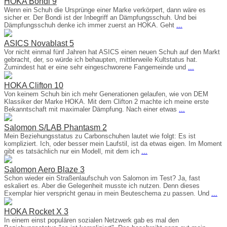
HOKA Bondi 9
Wenn ein Schuh die Ursprünge einer Marke verkörpert, dann wäre es
sicher er. Der Bondi ist der Inbegriff an Dämpfungsschuh. Und bei
Dämpfungsschuh denke ich immer zuerst an HOKA. Geht
...
ASICS Novablast 5
Vor nicht einmal fünf Jahren hat ASICS einen neuen Schuh auf den Markt
gebracht, der, so würde ich behaupten, mittlerweile Kultstatus hat.
Zumindest hat er eine sehr eingeschworene Fangemeinde und
...
HOKA Clifton 10
Von keinem Schuh bin ich mehr Generationen gelaufen, wie von DEM
Klassiker der Marke HOKA. Mit dem Clifton 2 machte ich meine erste
Bekanntschaft mit maximaler Dämpfung. Nach einer etwas
...
Salomon S/LAB Phantasm 2
Mein Beziehungsstatus zu Carbonschuhen lautet wie folgt: Es ist
kompliziert. Ich, oder besser mein Laufstil, ist da etwas eigen. Im Moment
gibt es tatsächlich nur ein Modell, mit dem ich
...
Salomon Aero Blaze 3
Schon wieder ein Straßenlaufschuh von Salomon im Test? Ja, fast
eskaliert es. Aber die Gelegenheit musste ich nutzen. Denn dieses
Exemplar hier verspricht genau in mein Beuteschema zu passen. Und
...
HOKA Rocket X 3
In einem einst populären sozialen Netzwerk gab es mal den