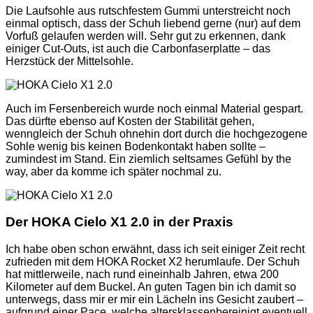
Die Laufsohle aus rutschfestem Gummi unterstreicht noch
einmal optisch, dass der Schuh liebend gerne (nur) auf dem
Vorfuß gelaufen werden will. Sehr gut zu erkennen, dank
einiger Cut-Outs, ist auch die Carbonfaserplatte – das
Herzstück der Mittelsohle.
Auch im Fersenbereich wurde noch einmal Material gespart.
Das dürfte ebenso auf Kosten der Stabilität gehen,
wenngleich der Schuh ohnehin dort durch die hochgezogene
Sohle wenig bis keinen Bodenkontakt haben sollte –
zumindest im Stand. Ein ziemlich seltsames Gefühl by the
way, aber da komme ich später nochmal zu.
Der HOKA Cielo X1 2.0 in der Praxis
Ich habe oben schon erwähnt, dass ich seit einiger Zeit recht
zufrieden mit dem HOKA Rocket X2 herumlaufe. Der Schuh
hat mittlerweile, nach rund eineinhalb Jahren, etwa 200
Kilometer auf dem Buckel. An guten Tagen bin ich damit so
unterwegs, dass mir er mir ein Lächeln ins Gesicht zaubert –
aufgrund einer Pace, welche altersklassenbereinigt eventuell