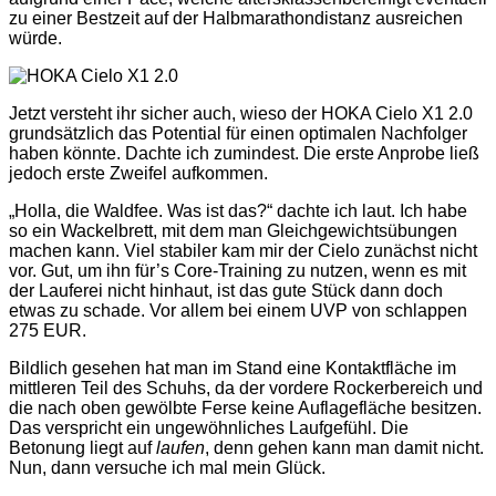
zu einer Bestzeit auf der Halbmarathondistanz ausreichen
würde.
Jetzt versteht ihr sicher auch, wieso der HOKA Cielo X1 2.0
grundsätzlich das Potential für einen optimalen Nachfolger
haben könnte. Dachte ich zumindest. Die erste Anprobe ließ
jedoch erste Zweifel aufkommen.
„Holla, die Waldfee. Was ist das?“ dachte ich laut. Ich habe
so ein Wackelbrett, mit dem man Gleichgewichtsübungen
machen kann. Viel stabiler kam mir der Cielo zunächst nicht
vor. Gut, um ihn für’s Core-Training zu nutzen, wenn es mit
der Lauferei nicht hinhaut, ist das gute Stück dann doch
etwas zu schade. Vor allem bei einem UVP von schlappen
275 EUR.
Bildlich gesehen hat man im Stand eine Kontaktfläche im
mittleren Teil des Schuhs, da der vordere Rockerbereich und
die nach oben gewölbte Ferse keine Auflagefläche besitzen.
Das verspricht ein ungewöhnliches Laufgefühl. Die
Betonung liegt auf
laufen
, denn gehen kann man damit nicht.
Nun, dann versuche ich mal mein Glück.