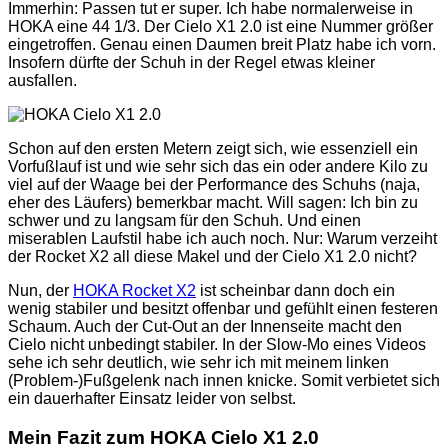
Immerhin: Passen tut er super. Ich habe normalerweise in
HOKA eine 44 1/3. Der Cielo X1 2.0 ist eine Nummer größer
eingetroffen. Genau einen Daumen breit Platz habe ich vorn.
Insofern dürfte der Schuh in der Regel etwas kleiner
ausfallen.
Schon auf den ersten Metern zeigt sich, wie essenziell ein
Vorfußlauf ist und wie sehr sich das ein oder andere Kilo zu
viel auf der Waage bei der Performance des Schuhs (naja,
eher des Läufers) bemerkbar macht. Will sagen: Ich bin zu
schwer und zu langsam für den Schuh. Und einen
miserablen Laufstil habe ich auch noch. Nur: Warum verzeiht
der Rocket X2 all diese Makel und der Cielo X1 2.0 nicht?
Nun, der
HOKA Rocket X2
ist scheinbar dann doch ein
wenig stabiler und besitzt offenbar und gefühlt einen festeren
Schaum. Auch der Cut-Out an der Innenseite macht den
Cielo nicht unbedingt stabiler. In der Slow-Mo eines Videos
sehe ich sehr deutlich, wie sehr ich mit meinem linken
(Problem-)Fußgelenk nach innen knicke. Somit verbietet sich
ein dauerhafter Einsatz leider von selbst.
Mein Fazit zum HOKA Cielo X1 2.0