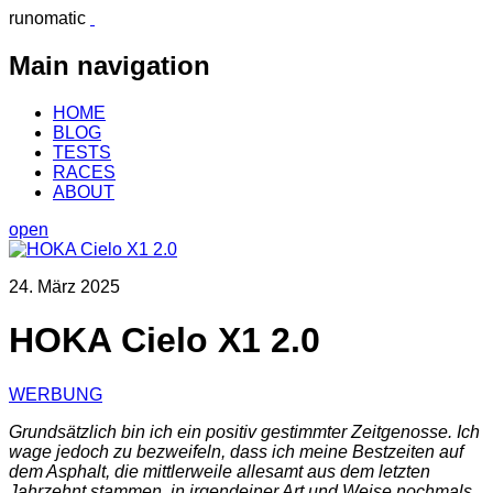
runomatic
Main navigation
HOME
BLOG
TESTS
RACES
ABOUT
open
24. März 2025
HOKA Cielo X1 2.0
WERBUNG
Grundsätzlich bin ich ein positiv gestimmter Zeitgenosse. Ich
wage jedoch zu bezweifeln, dass ich meine Bestzeiten auf
dem Asphalt, die mittlerweile allesamt aus dem letzten
Jahrzehnt stammen, in irgendeiner Art und Weise nochmals