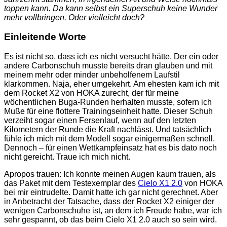
toppen kann. Da kann selbst ein Superschuh keine Wunder
mehr vollbringen. Oder vielleicht doch?
Einleitende Worte
Es ist nicht so, dass ich es nicht versucht hätte. Der ein oder
andere Carbonschuh musste bereits dran glauben und mit
meinem mehr oder minder unbeholfenem Laufstil
klarkommen. Naja, eher umgekehrt. Am ehesten kam ich mit
dem Rocket X2 von HOKA zurecht, der für meine
wöchentlichen Buga-Runden herhalten musste, sofern ich
Muße für eine flottere Trainingseinheit hatte. Dieser Schuh
verzeiht sogar einen Fersenlauf, wenn auf den letzten
Kilometern der Runde die Kraft nachlässt. Und tatsächlich
fühle ich mich mit dem Modell sogar einigermaßen schnell.
Dennoch – für einen Wettkampfeinsatz hat es bis dato noch
nicht gereicht. Traue ich mich nicht.
Apropos trauen: Ich konnte meinen Augen kaum trauen, als
das Paket mit dem Testexemplar des
Cielo X1 2.0
von HOKA
bei mir eintrudelte. Damit hatte ich gar nicht gerechnet. Aber
in Anbetracht der Tatsache, dass der Rocket X2 einiger der
wenigen Carbonschuhe ist, an dem ich Freude habe, war ich
sehr gespannt, ob das beim Cielo X1 2.0 auch so sein wird.