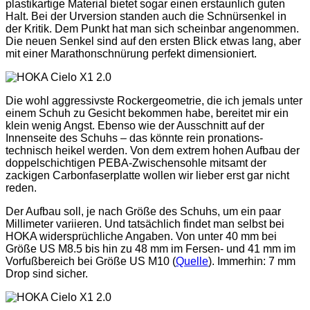
plastikartige Material bietet sogar einen erstaunlich guten
Halt. Bei der Urversion standen auch die Schnürsenkel in
der Kritik. Dem Punkt hat man sich scheinbar angenommen.
Die neuen Senkel sind auf den ersten Blick etwas lang, aber
mit einer Marathonschnürung perfekt dimensioniert.
Die wohl aggressivste Rockergeometrie, die ich jemals unter
einem Schuh zu Gesicht bekommen habe, bereitet mir ein
klein wenig Angst. Ebenso wie der Ausschnitt auf der
Innenseite des Schuhs – das könnte rein pronations-
technisch heikel werden. Von dem extrem hohen Aufbau der
doppelschichtigen PEBA-Zwischensohle mitsamt der
zackigen Carbonfaserplatte wollen wir lieber erst gar nicht
reden.
Der Aufbau soll, je nach Größe des Schuhs, um ein paar
Millimeter variieren. Und tatsächlich findet man selbst bei
HOKA widersprüchliche Angaben. Von unter 40 mm bei
Größe US M8.5 bis hin zu 48 mm im Fersen- und 41 mm im
Vorfußbereich bei Größe US M10 (
Quelle
). Immerhin: 7 mm
Drop sind sicher.