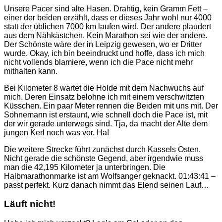
Unsere Pacer sind alte Hasen. Drahtig, kein Gramm Fett –
einer der beiden erzählt, dass er dieses Jahr wohl nur 4000
statt der üblichen 7000 km laufen wird. Der andere plaudert
aus dem Nähkästchen. Kein Marathon sei wie der andere.
Der Schönste wäre der in Leipzig gewesen, wo er Dritter
wurde. Okay, ich bin beeindruckt und hoffe, dass ich mich
nicht vollends blamiere, wenn ich die Pace nicht mehr
mithalten kann.
Bei Kilometer 8 wartet die Holde mit dem Nachwuchs auf
mich. Deren Einsatz belohne ich mit einem verschwitzten
Küsschen. Ein paar Meter rennen die Beiden mit uns mit. Der
Sohnemann ist erstaunt, wie schnell doch die Pace ist, mit
der wir gerade unterwegs sind. Tja, da macht der Alte dem
jungen Kerl noch was vor. Ha!
Die weitere Strecke führt zunächst durch Kassels Osten.
Nicht gerade die schönste Gegend, aber irgendwie muss
man die 42,195 Kilometer ja unterbringen. Die
Halbmarathonmarke ist am Wolfsanger geknackt. 01:43:41 –
passt perfekt. Kurz danach nimmt das Elend seinen Lauf…
Läuft nicht!