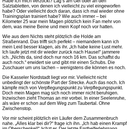
Habe ich mich verzockt? Lag’s am Gel oder an den
Salztabletten, von denen ich vielleicht zu viel eingeworfen
habe? Oder vielleicht doch daran, dass ich mal wieder ohne
Trainingsplan trainiert habe? Wie auch immer – bei
Kilometer 25 war mein Magen plötzlich kein Fan mehr von
dem, was meine Beine und mein Kopf noch vor hatten.
Wie aus dem Nichts steht plötzlich die Holde am
Straßenrand. Das trifft sich perfekt – niemandem kann ich
mein Leid besser klagen, als ihr. „Ich habe keine Lust mehr.
Ich laufe jetzt mit dir wieder zurück nach Hause!“ jammere
ich. „Nichts da, sind doch nur noch 16 km. Das schaffst du
auch noch.“ erwidert sie und gibt mir einen Schubs. Die
Zuschauer um uns lachen – wenigstens die können es noch.
Die Kasseler Nordstadt liegt vor mir. Vielleicht nicht
unbedingt der schönste Part der Strecke. Auch das noch. Ich
kämpfe mich von Verpflegungspunkt zu Verpflegungspunkt.
Doch mein Magen mag sich noch immer nicht beruhigen.
Inzwischen zieht Thomas an mir vorbei. In einer Seelenruhe,
als wäre er schon auf dem Weg zum Taubertal. Ohne
Zwischenstop.
Vor mir scheint plötzlich ein Läufer dem Zusammenbruch
nahe. „Alles klar bei dir?“ frage ich ihn. „Ich hab einen Krampf
im Oberschenkel!“ ächzt er. Der letzte Ersthelferlehrgang