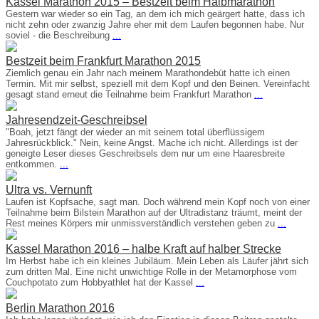
Kassel Marathon 2015 – Bestzeit beim Halbmarathon
Gestern war wieder so ein Tag, an dem ich mich geärgert hatte, dass ich
nicht zehn oder zwanzig Jahre eher mit dem Laufen begonnen habe. Nur
soviel - die Beschreibung
...
Bestzeit beim Frankfurt Marathon 2015
Ziemlich genau ein Jahr nach meinem Marathondebüt hatte ich einen
Termin. Mit mir selbst, speziell mit dem Kopf und den Beinen. Vereinfacht
gesagt stand erneut die Teilnahme beim Frankfurt Marathon
...
Jahresendzeit-Geschreibsel
"Boah, jetzt fängt der wieder an mit seinem total überflüssigem
Jahresrückblick." Nein, keine Angst. Mache ich nicht. Allerdings ist der
geneigte Leser dieses Geschreibsels dem nur um eine Haaresbreite
entkommen.
...
Ultra vs. Vernunft
Laufen ist Kopfsache, sagt man. Doch während mein Kopf noch von einer
Teilnahme beim Bilstein Marathon auf der Ultradistanz träumt, meint der
Rest meines Körpers mir unmissverständlich verstehen geben zu
...
Kassel Marathon 2016 – halbe Kraft auf halber Strecke
Im Herbst habe ich ein kleines Jubiläum. Mein Leben als Läufer jährt sich
zum dritten Mal. Eine nicht unwichtige Rolle in der Metamorphose vom
Couchpotato zum Hobbyathlet hat der Kassel
...
Berlin Marathon 2016