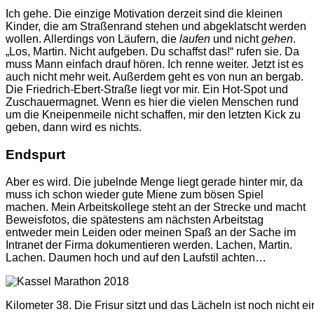
Ich gehe. Die einzige Motivation derzeit sind die kleinen
Kinder, die am Straßenrand stehen und abgeklatscht werden
wollen. Allerdings von Läufern, die
laufen
und nicht
gehen
.
„Los, Martin. Nicht aufgeben. Du schaffst das!“ rufen sie. Da
muss Mann einfach drauf hören. Ich renne weiter. Jetzt ist es
auch nicht mehr weit. Außerdem geht es von nun an bergab.
Die Friedrich-Ebert-Straße liegt vor mir. Ein Hot-Spot und
Zuschauermagnet. Wenn es hier die vielen Menschen rund
um die Kneipenmeile nicht schaffen, mir den letzten Kick zu
geben, dann wird es nichts.
Endspurt
Aber es wird. Die jubelnde Menge liegt gerade hinter mir, da
muss ich schon wieder gute Miene zum bösen Spiel
machen. Mein Arbeitskollege steht an der Strecke und macht
Beweisfotos, die spätestens am nächsten Arbeitstag
entweder mein Leiden oder meinen Spaß an der Sache im
Intranet der Firma dokumentieren werden. Lachen, Martin.
Lachen. Daumen hoch und auf den Laufstil achten…
Kilometer 38. Die Frisur sitzt und das Lächeln ist noch nicht ein