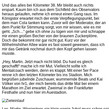
Und das alles bei Kilometer 38. Mir bleibt auch nichts
erspart. Kaum bin ich aus dem Sichtfeld des Observators
heraus gelaufen, nehme ich erneut einen Gang raus. Im
Königstor erwartet mich der erste Verpflegungspunkt, bei
dem man Cola tanken kann. Zuvor will der Moderator, der an
dem Punkt für Stimmung sorgt, von mir wissen, wie es mir
geht. „Sch…“ gebe ich ohne zu lügen von mir und schnappe
mir einen großen Becher von der braunen Zuckerplörre.
Doch die bekommt mir gar nicht gut. Kurz vor der
Wilhelmshöher Allee wäre es fast soweit gewesen, dass ich
mir das Getränk nochmal durch den Kopf gehen lassen
musste.
„Hey, Martin. Jetzt mach nicht blöd. Du hast es gleich
geschafft!“ mache ich mir Mut. Vielleicht sollte ich
Mentalcoach werden, denn es klappt. Mit einer 5er Pace
renne ich den letzten Kilometer bis ins Stadion. Mich
begrüßen jubelnde Zuschauer, wummernde Beats und Kai
Völker von hr1, der mich bereits das dritte Mal bei einem
Marathon im Ziel erwartet. Zweimal in der Frankfurter
Festhalle und nun hier im Auestadion.
Los, Martin. Wenigstens ein klein wenig Jubel muss schon se