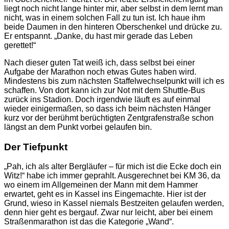
liegt noch nicht lange hinter mir, aber selbst in dem lernt man
nicht, was in einem solchen Fall zu tun ist. Ich haue ihm
beide Daumen in den hinteren Oberschenkel und drücke zu.
Er entspannt. „Danke, du hast mir gerade das Leben
gerettet!“
Nach dieser guten Tat weiß ich, dass selbst bei einer
Aufgabe der Marathon noch etwas Gutes haben wird.
Mindestens bis zum nächsten Staffelwechselpunkt will ich es
schaffen. Von dort kann ich zur Not mit dem Shuttle-Bus
zurück ins Stadion. Doch irgendwie läuft es auf einmal
wieder einigermaßen, so dass ich beim nächsten Hänger
kurz vor der berühmt berüchtigten Zentgrafenstraße schon
längst an dem Punkt vorbei gelaufen bin.
Der Tiefpunkt
„Pah, ich als alter Bergläufer – für mich ist die Ecke doch ein
Witz!“ habe ich immer geprahlt. Ausgerechnet bei KM 36, da
wo einem im Allgemeinen der Mann mit dem Hammer
erwartet, geht es in Kassel ins Eingemachte. Hier ist der
Grund, wieso in Kassel niemals Bestzeiten gelaufen werden,
denn hier geht es bergauf. Zwar nur leicht, aber bei einem
Straßenmarathon ist das die Kategorie „Wand“.