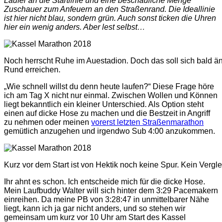
Läufer an die Startlinie und eine beschauliche Menge
Zuschauer zum Anfeuern an den Straßenrand. Die Ideallinie
ist hier nicht blau, sondern grün. Auch sonst ticken die Uhren
hier ein wenig anders. Aber lest selbst…
Noch herrscht Ruhe im Auestadion. Doch das soll sich bald ä
Rund erreichen.
„Wie schnell willst du denn heute laufen?“ Diese Frage höre
ich am Tag X nicht nur einmal. Zwischen Wollen und Können
liegt bekanntlich ein kleiner Unterschied. Als Option steht
einen auf dicke Hose zu machen und die Bestzeit in Angriff
zu nehmen oder meinen
vorerst letzten Straßenmarathon
gemütlich anzugehen und irgendwo Sub 4:00 anzukommen.
Kurz vor dem Start ist von Hektik noch keine Spur. Kein Verglei
Ihr ahnt es schon. Ich entscheide mich für die dicke Hose.
Mein Laufbuddy Walter will sich hinter dem 3:29 Pacemakern
einreihen. Da meine PB von 3:28:47 in unmittelbarer Nähe
liegt, kann ich ja gar nicht anders, und so stehen wir
gemeinsam um kurz vor 10 Uhr am Start des Kassel