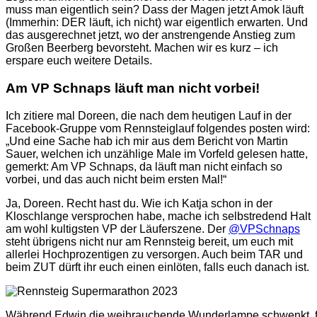
muss man eigentlich sein? Dass der Magen jetzt Amok läuft
(Immerhin: DER läuft, ich nicht) war eigentlich erwarten. Und
das ausgerechnet jetzt, wo der anstrengende Anstieg zum
Großen Beerberg bevorsteht. Machen wir es kurz – ich
erspare euch weitere Details.
Am VP Schnaps läuft man nicht vorbei!
Ich zitiere mal Doreen, die nach dem heutigen Lauf in der
Facebook-Gruppe vom Rennsteiglauf folgendes posten wird:
„Und eine Sache hab ich mir aus dem Bericht von Martin
Sauer, welchen ich unzählige Male im Vorfeld gelesen hatte,
gemerkt: Am VP Schnaps, da läuft man nicht einfach so
vorbei, und das auch nicht beim ersten Mal!“
Ja, Doreen. Recht hast du. Wie ich Katja schon in der
Kloschlange versprochen habe, mache ich selbstredend Halt
am wohl kultigsten VP der Läuferszene. Der
@VPSchnaps
steht übrigens nicht nur am Rennsteig bereit, um euch mit
allerlei Hochprozentigen zu versorgen. Auch beim TAR und
beim ZUT dürft ihr euch einen einlöten, falls euch danach ist.
Während Edwin die weihrauchende Wunderlampe schwenkt, finde