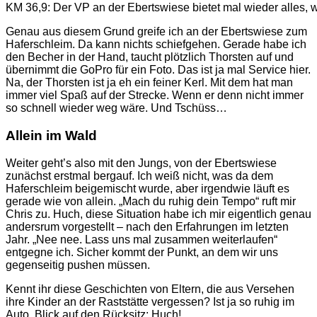
KM 36,9: Der VP an der Ebertswiese bietet mal wieder alles,
Genau aus diesem Grund greife ich an der Ebertswiese zum
Haferschleim. Da kann nichts schiefgehen. Gerade habe ich
den Becher in der Hand, taucht plötzlich Thorsten auf und
übernimmt die GoPro für ein Foto. Das ist ja mal Service hier.
Na, der Thorsten ist ja eh ein feiner Kerl. Mit dem hat man
immer viel Spaß auf der Strecke. Wenn er denn nicht immer
so schnell wieder weg wäre. Und Tschüss…
Allein im Wald
Weiter geht’s also mit den Jungs, von der Ebertswiese
zunächst erstmal bergauf. Ich weiß nicht, was da dem
Haferschleim beigemischt wurde, aber irgendwie läuft es
gerade wie von allein. „Mach du ruhig dein Tempo“ ruft mir
Chris zu. Huch, diese Situation habe ich mir eigentlich genau
andersrum vorgestellt – nach den Erfahrungen im letzten
Jahr. „Nee nee. Lass uns mal zusammen weiterlaufen“
entgegne ich. Sicher kommt der Punkt, an dem wir uns
gegenseitig pushen müssen.
Kennt ihr diese Geschichten von Eltern, die aus Versehen
ihre Kinder an der Raststätte vergessen? Ist ja so ruhig im
Auto, Blick auf den Rücksitz: Huch!