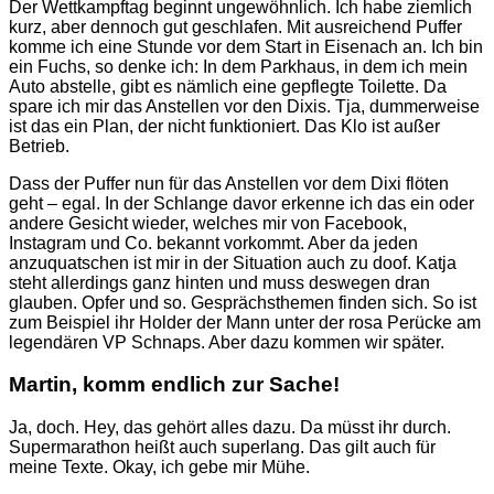
Der Wettkampftag beginnt ungewöhnlich. Ich habe ziemlich
kurz, aber dennoch gut geschlafen. Mit ausreichend Puffer
komme ich eine Stunde vor dem Start in Eisenach an. Ich bin
ein Fuchs, so denke ich: In dem Parkhaus, in dem ich mein
Auto abstelle, gibt es nämlich eine gepflegte Toilette. Da
spare ich mir das Anstellen vor den Dixis. Tja, dummerweise
ist das ein Plan, der nicht funktioniert. Das Klo ist außer
Betrieb.
Dass der Puffer nun für das Anstellen vor dem Dixi flöten
geht – egal. In der Schlange davor erkenne ich das ein oder
andere Gesicht wieder, welches mir von Facebook,
Instagram und Co. bekannt vorkommt. Aber da jeden
anzuquatschen ist mir in der Situation auch zu doof. Katja
steht allerdings ganz hinten und muss deswegen dran
glauben. Opfer und so. Gesprächsthemen finden sich. So ist
zum Beispiel ihr Holder der Mann unter der rosa Perücke am
legendären VP Schnaps. Aber dazu kommen wir später.
Martin, komm endlich zur Sache!
Ja, doch. Hey, das gehört alles dazu. Da müsst ihr durch.
Supermarathon heißt auch superlang. Das gilt auch für
meine Texte. Okay, ich gebe mir Mühe.