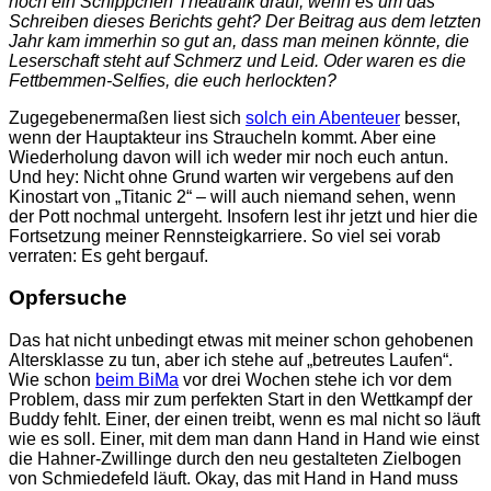
noch ein Schippchen Theatralik drauf, wenn es um das
Schreiben dieses Berichts geht? Der Beitrag aus dem letzten
Jahr kam immerhin so gut an, dass man meinen könnte, die
Leserschaft steht auf Schmerz und Leid. Oder waren es die
Fettbemmen-Selfies, die euch herlockten?
Zugegebenermaßen liest sich
solch ein Abenteuer
besser,
wenn der Hauptakteur ins Straucheln kommt. Aber eine
Wiederholung davon will ich weder mir noch euch antun.
Und hey: Nicht ohne Grund warten wir vergebens auf den
Kinostart von „Titanic 2“ – will auch niemand sehen, wenn
der Pott nochmal untergeht. Insofern lest ihr jetzt und hier die
Fortsetzung meiner Rennsteigkarriere. So viel sei vorab
verraten: Es geht bergauf.
Opfersuche
Das hat nicht unbedingt etwas mit meiner schon gehobenen
Altersklasse zu tun, aber ich stehe auf „betreutes Laufen“.
Wie schon
beim BiMa
vor drei Wochen stehe ich vor dem
Problem, dass mir zum perfekten Start in den Wettkampf der
Buddy fehlt. Einer, der einen treibt, wenn es mal nicht so läuft
wie es soll. Einer, mit dem man dann Hand in Hand wie einst
die Hahner-Zwillinge durch den neu gestalteten Zielbogen
von Schmiedefeld läuft. Okay, das mit Hand in Hand muss