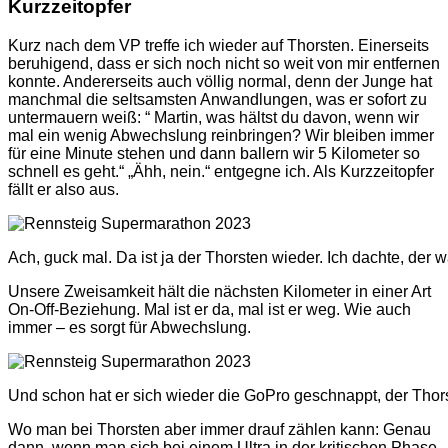
Kurzzeitopfer
Kurz nach dem VP treffe ich wieder auf Thorsten. Einerseits
beruhigend, dass er sich noch nicht so weit von mir entfernen
konnte. Andererseits auch völlig normal, denn der Junge hat
manchmal die seltsamsten Anwandlungen, was er sofort zu
untermauern weiß: “ Martin, was hältst du davon, wenn wir
mal ein wenig Abwechslung reinbringen? Wir bleiben immer
für eine Minute stehen und dann ballern wir 5 Kilometer so
schnell es geht.“ „Ähh, nein.“ entgegne ich. Als Kurzzeitopfer
fällt er also aus.
Ach, guck mal. Da ist ja der Thorsten wieder. Ich dachte, der w
Unsere Zweisamkeit hält die nächsten Kilometer in einer Art
On-Off-Beziehung. Mal ist er da, mal ist er weg. Wie auch
immer – es sorgt für Abwechslung.
Und schon hat er sich wieder die GoPro geschnappt, der Tho
Wo man bei Thorsten aber immer drauf zählen kann: Genau
dann, wenn man sich bei einem Ultra in der kritischen Phase