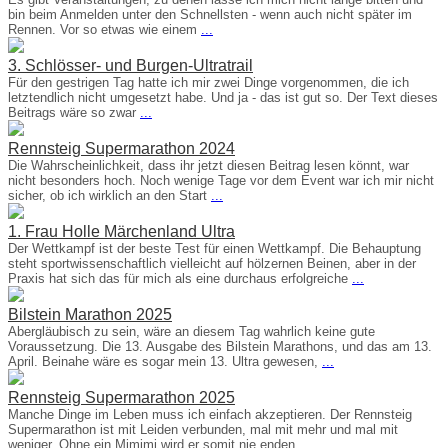
bin beim Anmelden unter den Schnellsten - wenn auch nicht später im
Rennen. Vor so etwas wie einem
...
3. Schlösser- und Burgen-Ultratrail
Für den gestrigen Tag hatte ich mir zwei Dinge vorgenommen, die ich
letztendlich nicht umgesetzt habe. Und ja - das ist gut so. Der Text dieses
Beitrags wäre so zwar
...
Rennsteig Supermarathon 2024
Die Wahrscheinlichkeit, dass ihr jetzt diesen Beitrag lesen könnt, war
nicht besonders hoch. Noch wenige Tage vor dem Event war ich mir nicht
sicher, ob ich wirklich an den Start
...
1. Frau Holle Märchenland Ultra
Der Wettkampf ist der beste Test für einen Wettkampf. Die Behauptung
steht sportwissenschaftlich vielleicht auf hölzernen Beinen, aber in der
Praxis hat sich das für mich als eine durchaus erfolgreiche
...
Bilstein Marathon 2025
Abergläubisch zu sein, wäre an diesem Tag wahrlich keine gute
Voraussetzung. Die 13. Ausgabe des Bilstein Marathons, und das am 13.
April. Beinahe wäre es sogar mein 13. Ultra gewesen,
...
Rennsteig Supermarathon 2025
Manche Dinge im Leben muss ich einfach akzeptieren. Der Rennsteig
Supermarathon ist mit Leiden verbunden, mal mit mehr und mal mit
weniger. Ohne ein Mimimi wird er somit nie enden.
...