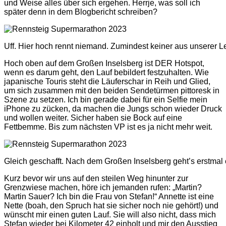
und Weise alles über sich ergehen. Herrje, was soll ich
später denn in dem Blogbericht schreiben?
Uff. Hier hoch rennt niemand. Zumindest keiner aus unserer Lei
Hoch oben auf dem Großen Inselsberg ist DER Hotspot,
wenn es darum geht, den Lauf bebildert festzuhalten. Wie
japanische Touris steht die Läuferschar in Reih und Glied,
um sich zusammen mit den beiden Sendetürmen pittoresk in
Szene zu setzen. Ich bin gerade dabei für ein Selfie mein
iPhone zu zücken, da machen die Jungs schon wieder Druck
und wollen weiter. Sicher haben sie Bock auf eine
Fettbemme. Bis zum nächsten VP ist es ja nicht mehr weit.
Gleich geschafft. Nach dem Großen Inselsberg geht’s erstmal e
Kurz bevor wir uns auf den steilen Weg hinunter zur
Grenzwiese machen, höre ich jemanden rufen: „Martin?
Martin Sauer? Ich bin die Frau von Stefan!“ Annette ist eine
Nette (boah, den Spruch hat sie sicher noch nie gehört!) und
wünscht mir einen guten Lauf. Sie will also nicht, dass mich
Stefan wieder bei Kilometer 42 einholt und mir den Ausstieg