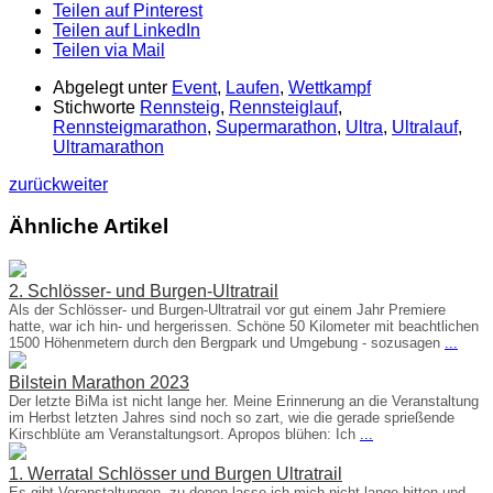
Teilen auf Pinterest
Teilen auf LinkedIn
Teilen via Mail
Abgelegt unter
Event
,
Laufen
,
Wettkampf
Stichworte
Rennsteig
,
Rennsteiglauf
,
Rennsteigmarathon
,
Supermarathon
,
Ultra
,
Ultralauf
,
Ultramarathon
zurück
weiter
Ähnliche Artikel
2. Schlösser- und Burgen-Ultratrail
Als der Schlösser- und Burgen-Ultratrail vor gut einem Jahr Premiere
hatte, war ich hin- und hergerissen. Schöne 50 Kilometer mit beachtlichen
1500 Höhenmetern durch den Bergpark und Umgebung - sozusagen
...
Bilstein Marathon 2023
Der letzte BiMa ist nicht lange her. Meine Erinnerung an die Veranstaltung
im Herbst letzten Jahres sind noch so zart, wie die gerade sprießende
Kirschblüte am Veranstaltungsort. Apropos blühen: Ich
...
1. Werratal Schlösser und Burgen Ultratrail
Es gibt Veranstaltungen, zu denen lasse ich mich nicht lange bitten und