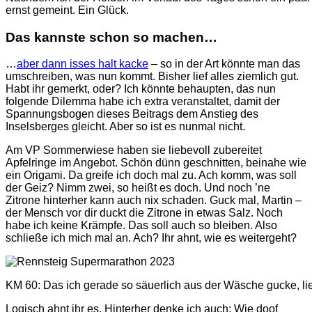
ernst gemeint. Ein Glück.
Das kannste schon so machen…
…
aber dann isses halt kacke
– so in der Art könnte man das
umschreiben, was nun kommt. Bisher lief alles ziemlich gut.
Habt ihr gemerkt, oder? Ich könnte behaupten, das nun
folgende Dilemma habe ich extra veranstaltet, damit der
Spannungsbogen dieses Beitrags dem Anstieg des
Inselsberges gleicht. Aber so ist es nunmal nicht.
Am VP Sommerwiese haben sie liebevoll zubereitet
Apfelringe im Angebot. Schön dünn geschnitten, beinahe wie
ein Origami. Da greife ich doch mal zu. Ach komm, was soll
der Geiz? Nimm zwei, so heißt es doch. Und noch ’ne
Zitrone hinterher kann auch nix schaden. Guck mal, Martin –
der Mensch vor dir duckt die Zitrone in etwas Salz. Noch
habe ich keine Krämpfe. Das soll auch so bleiben. Also
schließe ich mich mal an. Ach? Ihr ahnt, wie es weitergeht?
KM 60: Das ich gerade so säuerlich aus der Wäsche gucke, l
Logisch ahnt ihr es. Hinterher denke ich auch: Wie doof