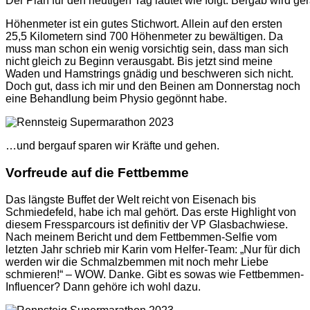
Der Plan für den heutigen Tag lautet wie folgt: Bergab wird g
Höhenmeter ist ein gutes Stichwort. Allein auf den ersten
25,5 Kilometern sind 700 Höhenmeter zu bewältigen. Da
muss man schon ein wenig vorsichtig sein, dass man sich
nicht gleich zu Beginn verausgabt. Bis jetzt sind meine
Waden und Hamstrings gnädig und beschweren sich nicht.
Doch gut, dass ich mir und den Beinen am Donnerstag noch
eine Behandlung beim Physio gegönnt habe.
…und bergauf sparen wir Kräfte und gehen.
Vorfreude auf die Fettbemme
Das längste Buffet der Welt reicht von Eisenach bis
Schmiedefeld, habe ich mal gehört. Das erste Highlight von
diesem Fressparcours ist definitiv der VP Glasbachwiese.
Nach meinem Bericht und dem Fettbemmen-Selfie vom
letzten Jahr schrieb mir Karin vom Helfer-Team: „Nur für dich
werden wir die Schmalzbemmen mit noch mehr Liebe
schmieren!“ – WOW. Danke. Gibt es sowas wie Fettbemmen-
Influencer? Dann gehöre ich wohl dazu.