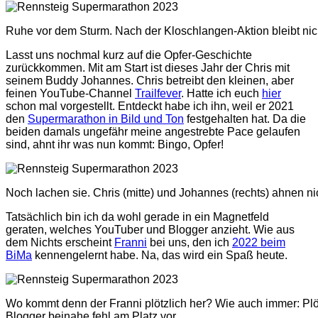
Ruhe vor dem Sturm. Nach der Kloschlangen-Aktion bleibt nich
Lasst uns nochmal kurz auf die Opfer-Geschichte
zurückkommen. Mit am Start ist dieses Jahr der Chris mit
seinem Buddy Johannes. Chris betreibt den kleinen, aber
feinen YouTube-Channel
Trailfever
. Hatte ich euch
hier
schon mal vorgestellt. Entdeckt habe ich ihn, weil er 2021
den
Supermarathon in Bild und Ton
festgehalten hat. Da die
beiden damals ungefähr meine angestrebte Pace gelaufen
sind, ahnt ihr was nun kommt: Bingo, Opfer!
Noch lachen sie. Chris (mitte) und Johannes (rechts) ahnen n
Tatsächlich bin ich da wohl gerade in ein Magnetfeld
geraten, welches YouTuber und Blogger anzieht. Wie aus
dem Nichts erscheint
Franni
bei uns, den ich
2022 beim
BiMa
kennengelernt habe. Na, das wird ein Spaß heute.
Wo kommt denn der Franni plötzlich her? Wie auch immer: Plö
Blogger beinahe fehl am Platz vor.