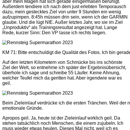
aber mein Magen hat sich gerade einigermaßen beruhigt.
Außerdem tendiere ich nach dem just erlebten Temporausch
dazu, mein gestecktes Ziel von unter 9 Stunden ein wenig
aufzupimpen. 8:45h müssen drin sein, wenn ich der GARMIN
glaube. Und die lügt NIE. Außer letztes Jahr, wo sie im Ziel
„Unproduktiv“ als Trainingsresultat angezeigt hat. Lange
Rede, kurzer Sinn: Den VP lasse ich rechts liegen.
KM 71: Bitte entschuldigt die Qualität des Fotos. Ich bin gera
Auf den letzten Kilometern von Schmücke bis ins schönste
Ziel der Welt, so entnehme ich später der Ergebnisübersicht,
überhole ich sage und schreibe 55 Läufer. Keine Ahnung,
welcher Teufel mich da geritten hat. Aber irgendwie war es
geil.
Beim Zieleinlauf verdrücke ich die ersten Tränchen. Weil der n
emotionale Gründe.
Apropos geil. Ja, heute ist der Zieleinlauf wirklich geil. Da
stehen tatsächlich noch Menschen, die einem zujubeln. Ich
muss wieder etwas heulen. Dieses Mal nicht, weil ich es