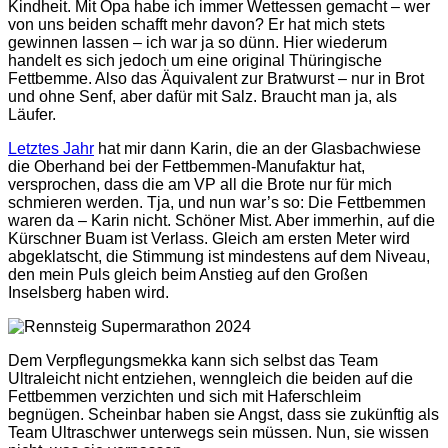
Kindheit. Mit Opa habe ich immer Wettessen gemacht – wer
von uns beiden schafft mehr davon? Er hat mich stets
gewinnen lassen – ich war ja so dünn. Hier wiederum
handelt es sich jedoch um eine original Thüringische
Fettbemme. Also das Äquivalent zur Bratwurst – nur in Brot
und ohne Senf, aber dafür mit Salz. Braucht man ja, als
Läufer.
Letztes Jahr
hat mir dann Karin, die an der Glasbachwiese
die Oberhand bei der Fettbemmen-Manufaktur hat,
versprochen, dass die am VP all die Brote nur für mich
schmieren werden. Tja, und nun war’s so: Die Fettbemmen
waren da – Karin nicht. Schöner Mist. Aber immerhin, auf die
Kürschner Buam ist Verlass. Gleich am ersten Meter wird
abgeklatscht, die Stimmung ist mindestens auf dem Niveau,
den mein Puls gleich beim Anstieg auf den Großen
Inselsberg haben wird.
Dem Verpflegungsmekka kann sich selbst das Team
Ultraleicht nicht entziehen, wenngleich die beiden auf die
Fettbemmen verzichten und sich mit Haferschleim
begnügen. Scheinbar haben sie Angst, dass sie zukünftig als
Team Ultraschwer unterwegs sein müssen. Nun, sie wissen