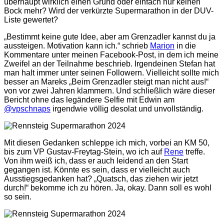
überhaupt wirklich einen Grund oder einfach nur keinen
Bock mehr? Wird der verkürzte Supermarathon in der DUV-
Liste gewertet?
„Bestimmt keine gute Idee, aber am Grenzadler kannst du ja
aussteigen. Motivation kann ich.“ schrieb
Marion
in die
Kommentare unter meinen Facebook-Post, in dem ich meine
Zweifel an der Teilnahme beschrieb. Irgendeinen Stefan hat
man halt immer unter seinen Followern. Vielleicht sollte mich
besser an Mareks „Beim Grenzadler steigt man nicht aus!“
von vor zwei Jahren klammern. Und schließlich wäre dieser
Bericht ohne das legändere Selfie mit Edwin am
@vpschnaps
irgendwie völlig desolat und unvollständig.
Mit diesen Gedanken schleppe ich mich, vorbei an KM 50,
bis zum VP Gustav-Freytag-Stein, wo ich auf
Rene
treffe.
Von ihm weiß ich, dass er auch leidend an den Start
gegangen ist. Könnte es sein, dass er vielleicht auch
Ausstiegsgedanken hat? „Quatsch, das ziehen wir jetzt
durch!“ bekomme ich zu hören. Ja, okay. Dann soll es wohl
so sein.