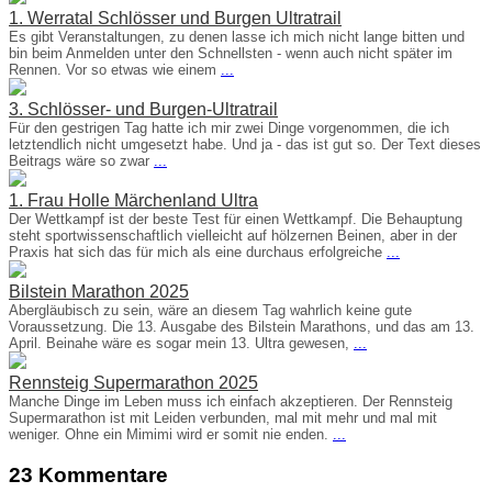
1. Werratal Schlösser und Burgen Ultratrail
Es gibt Veranstaltungen, zu denen lasse ich mich nicht lange bitten und
bin beim Anmelden unter den Schnellsten - wenn auch nicht später im
Rennen. Vor so etwas wie einem
...
3. Schlösser- und Burgen-Ultratrail
Für den gestrigen Tag hatte ich mir zwei Dinge vorgenommen, die ich
letztendlich nicht umgesetzt habe. Und ja - das ist gut so. Der Text dieses
Beitrags wäre so zwar
...
1. Frau Holle Märchenland Ultra
Der Wettkampf ist der beste Test für einen Wettkampf. Die Behauptung
steht sportwissenschaftlich vielleicht auf hölzernen Beinen, aber in der
Praxis hat sich das für mich als eine durchaus erfolgreiche
...
Bilstein Marathon 2025
Abergläubisch zu sein, wäre an diesem Tag wahrlich keine gute
Voraussetzung. Die 13. Ausgabe des Bilstein Marathons, und das am 13.
April. Beinahe wäre es sogar mein 13. Ultra gewesen,
...
Rennsteig Supermarathon 2025
Manche Dinge im Leben muss ich einfach akzeptieren. Der Rennsteig
Supermarathon ist mit Leiden verbunden, mal mit mehr und mal mit
weniger. Ohne ein Mimimi wird er somit nie enden.
...
23 Kommentare