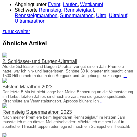
Abgelegt unter
Event
,
Laufen
,
Wettkampf
Stichworte
Rennsteig
,
Rennsteiglauf
,
Rennsteigmarathon
,
Supermarathon
,
Ultra
,
Ultralauf
,
Ultramarathon
zurück
weiter
Ähnliche Artikel
2. Schlösser- und Burgen-Ultratrail
Als der Schlösser- und Burgen-Ultratrail vor gut einem Jahr Premiere
hatte, war ich hin- und hergerissen. Schöne 50 Kilometer mit beachtlichen
1500 Höhenmetern durch den Bergpark und Umgebung - sozusagen
...
Bilstein Marathon 2023
Der letzte BiMa ist nicht lange her. Meine Erinnerung an die Veranstaltung
im Herbst letzten Jahres sind noch so zart, wie die gerade sprießende
Kirschblüte am Veranstaltungsort. Apropos blühen: Ich
...
Rennsteig Supermarathon 2023
Nach meiner Premiere beim legendären Rennsteiglauf im letzten Jahr
musste ich mich dieses Mal entscheiden: Möchte ich meinen Lauf in
sportlicher Hinsicht toppen oder lege ich noch ein Schippchen Theatralik
...