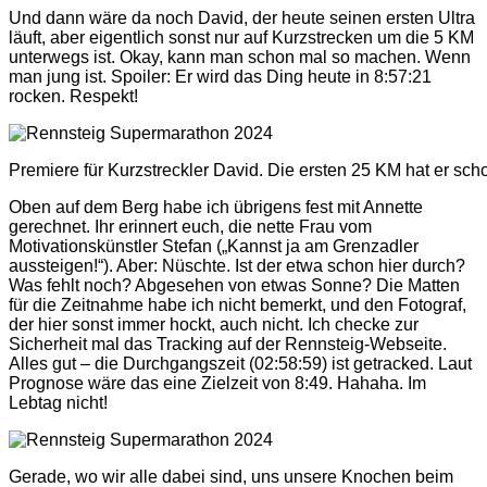
Und dann wäre da noch David, der heute seinen ersten Ultra
läuft, aber eigentlich sonst nur auf Kurzstrecken um die 5 KM
unterwegs ist. Okay, kann man schon mal so machen. Wenn
man jung ist. Spoiler: Er wird das Ding heute in 8:57:21
rocken. Respekt!
Premiere für Kurzstreckler David. Die ersten 25 KM hat er sc
Oben auf dem Berg habe ich übrigens fest mit Annette
gerechnet. Ihr erinnert euch, die nette Frau vom
Motivationskünstler Stefan („Kannst ja am Grenzadler
aussteigen!“). Aber: Nüschte. Ist der etwa schon hier durch?
Was fehlt noch? Abgesehen von etwas Sonne? Die Matten
für die Zeitnahme habe ich nicht bemerkt, und den Fotograf,
der hier sonst immer hockt, auch nicht. Ich checke zur
Sicherheit mal das Tracking auf der Rennsteig-Webseite.
Alles gut – die Durchgangszeit (02:58:59) ist getracked. Laut
Prognose wäre das eine Zielzeit von 8:49. Hahaha. Im
Lebtag nicht!
Gerade, wo wir alle dabei sind, uns unsere Knochen beim