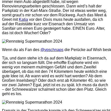
immer mein Auto abgestellt habe, ist wegen
Renovierungsarbeiten geschlossen. Dann wird’s halt der
Parkplatz in der Karl-Marx-Straße. Der ist etwas weiter weg,
somit graut’s mir schon vor dem Rückweg. Auch das Meet &
Greet mit
Katja
vor den Dixis muss heute ausfallen, da ich
auf der Raststätte kurz vor Eisenach den Umsatz von
Sanifair um einen Euro gesteigert habe. EINEN Euro. Alter,
das ist doch Wucher! Oder?
Wenn du als Fan des
@vpschnaps
die Perücke auf Wish best
Tja, und dann stehe ich da auf dem Markplatz in Eisennach,
der sich so langsam füllt. Die erhoffte Euphorie wird ein
wenig von meinem mulmigen Gefühl und dem Zweifel
überlagert, ob das mit den 74 Kilometern heute wirklich eine
gute Idee ist. Ab wann wird es wohl hart werden? Ab dem
Großen Inselsberg? Oder doch erst ab Kilometer 40, so wie
vor zwei Jahren? Egal, jetzt ist es zu spät. Ich muss da durch
– der Schneewalzer schalmeit schon über den Platz. Gleich
geht es los.
Damals in der Tanzstunde konnte ich den Schneewalzer nicht l