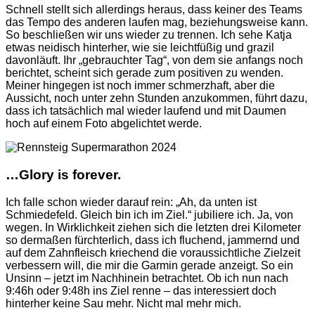
Schnell stellt sich allerdings heraus, dass keiner des Teams
das Tempo des anderen laufen mag, beziehungsweise kann.
So beschließen wir uns wieder zu trennen. Ich sehe Katja
etwas neidisch hinterher, wie sie leichtfüßig und grazil
davonläuft. Ihr „gebrauchter Tag“, von dem sie anfangs noch
berichtet, scheint sich gerade zum positiven zu wenden.
Meiner hingegen ist noch immer schmerzhaft, aber die
Aussicht, noch unter zehn Stunden anzukommen, führt dazu,
dass ich tatsächlich mal wieder laufend und mit Daumen
hoch auf einem Foto abgelichtet werde.
…Glory is forever.
Ich falle schon wieder darauf rein: „Ah, da unten ist
Schmiedefeld. Gleich bin ich im Ziel.“ jubiliere ich. Ja, von
wegen. In Wirklichkeit ziehen sich die letzten drei Kilometer
so dermaßen fürchterlich, dass ich fluchend, jammernd und
auf dem Zahnfleisch kriechend die voraussichtliche Zielzeit
verbessern will, die mir die Garmin gerade anzeigt. So ein
Unsinn – jetzt im Nachhinein betrachtet. Ob ich nun nach
9:46h oder 9:48h ins Ziel renne – das interessiert doch
hinterher keine Sau mehr. Nicht mal mehr mich.