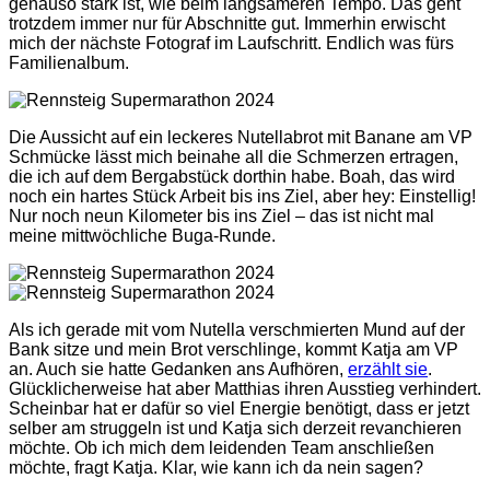
genauso stark ist, wie beim langsameren Tempo. Das geht
trotzdem immer nur für Abschnitte gut. Immerhin erwischt
mich der nächste Fotograf im Laufschritt. Endlich was fürs
Familienalbum.
Die Aussicht auf ein leckeres Nutellabrot mit Banane am VP
Schmücke lässt mich beinahe all die Schmerzen ertragen,
die ich auf dem Bergabstück dorthin habe. Boah, das wird
noch ein hartes Stück Arbeit bis ins Ziel, aber hey: Einstellig!
Nur noch neun Kilometer bis ins Ziel – das ist nicht mal
meine mittwöchliche Buga-Runde.
Als ich gerade mit vom Nutella verschmierten Mund auf der
Bank sitze und mein Brot verschlinge, kommt Katja am VP
an. Auch sie hatte Gedanken ans Aufhören,
erzählt sie
.
Glücklicherweise hat aber Matthias ihren Ausstieg verhindert.
Scheinbar hat er dafür so viel Energie benötigt, dass er jetzt
selber am struggeln ist und Katja sich derzeit revanchieren
möchte. Ob ich mich dem leidenden Team anschließen
möchte, fragt Katja. Klar, wie kann ich da nein sagen?