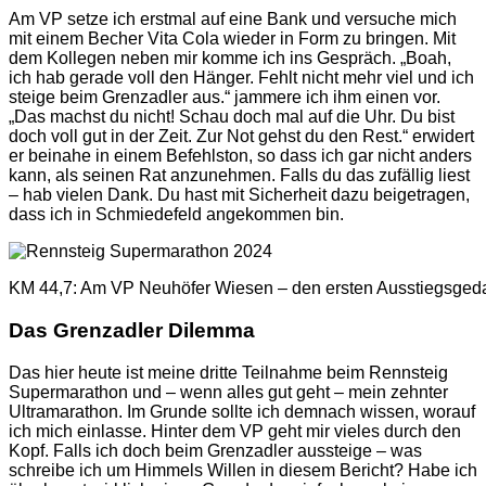
Am VP setze ich erstmal auf eine Bank und versuche mich
mit einem Becher Vita Cola wieder in Form zu bringen. Mit
dem Kollegen neben mir komme ich ins Gespräch. „Boah,
ich hab gerade voll den Hänger. Fehlt nicht mehr viel und ich
steige beim Grenzadler aus.“ jammere ich ihm einen vor.
„Das machst du nicht! Schau doch mal auf die Uhr. Du bist
doch voll gut in der Zeit. Zur Not gehst du den Rest.“ erwidert
er beinahe in einem Befehlston, so dass ich gar nicht anders
kann, als seinen Rat anzunehmen. Falls du das zufällig liest
– hab vielen Dank. Du hast mit Sicherheit dazu beigetragen,
dass ich in Schmiedefeld angekommen bin.
KM 44,7: Am VP Neuhöfer Wiesen – den ersten Ausstiegsgeda
Das Grenzadler Dilemma
Das hier heute ist meine dritte Teilnahme beim Rennsteig
Supermarathon und – wenn alles gut geht – mein zehnter
Ultramarathon. Im Grunde sollte ich demnach wissen, worauf
ich mich einlasse. Hinter dem VP geht mir vieles durch den
Kopf. Falls ich doch beim Grenzadler aussteige – was
schreibe ich um Himmels Willen in diesem Bericht? Habe ich