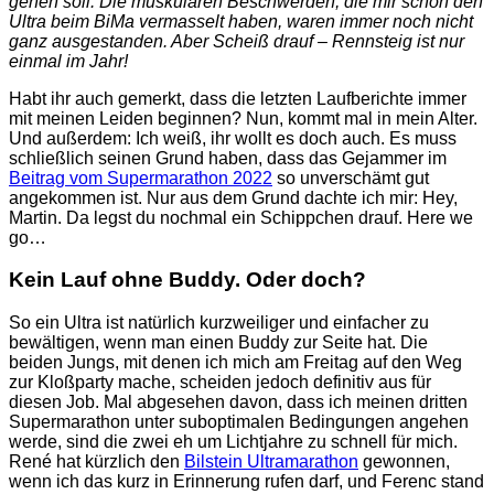
gehen soll. Die muskulären Beschwerden, die mir schon den
Ultra beim BiMa vermasselt haben, waren immer noch nicht
ganz ausgestanden. Aber Scheiß drauf – Rennsteig ist nur
einmal im Jahr!
Habt ihr auch gemerkt, dass die letzten Laufberichte immer
mit meinen Leiden beginnen? Nun, kommt mal in mein Alter.
Und außerdem: Ich weiß, ihr wollt es doch auch. Es muss
schließlich seinen Grund haben, dass das Gejammer im
Beitrag vom Supermarathon 2022
so unverschämt gut
angekommen ist. Nur aus dem Grund dachte ich mir: Hey,
Martin. Da legst du nochmal ein Schippchen drauf. Here we
go…
Kein Lauf ohne Buddy. Oder doch?
So ein Ultra ist natürlich kurzweiliger und einfacher zu
bewältigen, wenn man einen Buddy zur Seite hat. Die
beiden Jungs, mit denen ich mich am Freitag auf den Weg
zur Kloßparty mache, scheiden jedoch definitiv aus für
diesen Job. Mal abgesehen davon, dass ich meinen dritten
Supermarathon unter suboptimalen Bedingungen angehen
werde, sind die zwei eh um Lichtjahre zu schnell für mich.
René hat kürzlich den
Bilstein Ultramarathon
gewonnen,
wenn ich das kurz in Erinnerung rufen darf, und Ferenc stand