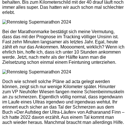
behalten. Bis zum Kilometerschild mit der 40 drauf läuft noch
immer alles super. Das hatten wir auch schon mal schlechter
erlebt.
Bei der Marathonmarke bestätigt sich meine Vermutung,
dass das mit der Prognose im Tracking völliger Unsinn ist.
Fast zehn Minuten langsamer als letztes Jahr. Egal, heute
zählt eh nur das Ankommen. Mooooment, wirklich? Wenn ich
ehrlich bin, hoffe ich, dass ich unter 10 Stunden ankommen
werde. Jetzt, nach mehr als der Hälfte kann man die
Zielsetzung schon einmal einem Feintuning unterziehen.
Doch wie schnell solche Pläne ad acta gelegt werden
können, zeigt sich nur wenige Kilometer später. Hinunter
zum VP Neuhöfer Wiesen fangen meine Schienbeinmuskeln
an zu schmerzen. Eigentlich völlig normal, dass irgendwann
im Laufe eines Ultras irgendwo und irgendwas wehtut. Ihr
erinnert euch sicher an das Tal der Schmerzen aus dem
Buch »Der Aufstieg der Ultra-Läufer« von Adharanand Finn –
ich hatte 2022 davon erzählt. Aus einem Tal kommt man
auch wieder heraus. Manchmal braucht man allerdings Hilfe.