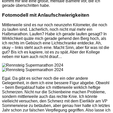
kommt mir wie eine große, mentale Barriere vor, die ich
gerade überschritten habe.
Fotomodell mit Anlaufschwierigkeiten
Mittlerweile sind es nur noch neunzehn Kilometer, die noch
zu laufen sind. Lächerlich, noch nicht mal mehr ein
Halbmarathon. Laufen? Habe ich gerade laufen gesagt? In
Wirklichkeit quäle mich gerade gehend den Berg hoch, als
ich rechts im Gebüsch eine Lichtschranke entdecke. Ah,
okay – links steht auch eine. Macht Sinn, aber für was ist die
gut? Bis ich es kapiere, ist es zu spät. Aber der Kollege
neben mir kam auch nicht drauf…
Egal. Da gibt es sicher noch die ein oder andere
Gelegenheit, in dem ich eine bessere Figur abgebe. Obwohl
– beim Bergablauf habe ich mittlerweile wirklich heftige
Schmerzen. Nicht nur die Schienbeine machen Probleme,
sondern mittlerweile auch das rechte Knie. Ich könnte
vielleicht versuchen, den Schmerz mit dem Eierlikör am VP
Sommerwiese zu betäuben, aber genau hier hatte ich letztes
Jahr schon zur falschen Verpflegung gegriffen. Also lasse ich