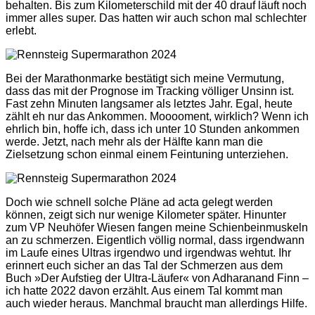
behalten. Bis zum Kilometerschild mit der 40 drauf läuft noch
immer alles super. Das hatten wir auch schon mal schlechter
erlebt.
Bei der Marathonmarke bestätigt sich meine Vermutung,
dass das mit der Prognose im Tracking völliger Unsinn ist.
Fast zehn Minuten langsamer als letztes Jahr. Egal, heute
zählt eh nur das Ankommen. Mooooment, wirklich? Wenn ich
ehrlich bin, hoffe ich, dass ich unter 10 Stunden ankommen
werde. Jetzt, nach mehr als der Hälfte kann man die
Zielsetzung schon einmal einem Feintuning unterziehen.
Doch wie schnell solche Pläne ad acta gelegt werden
können, zeigt sich nur wenige Kilometer später. Hinunter
zum VP Neuhöfer Wiesen fangen meine Schienbeinmuskeln
an zu schmerzen. Eigentlich völlig normal, dass irgendwann
im Laufe eines Ultras irgendwo und irgendwas wehtut. Ihr
erinnert euch sicher an das Tal der Schmerzen aus dem
Buch »Der Aufstieg der Ultra-Läufer« von Adharanand Finn –
ich hatte 2022 davon erzählt. Aus einem Tal kommt man
auch wieder heraus. Manchmal braucht man allerdings Hilfe.