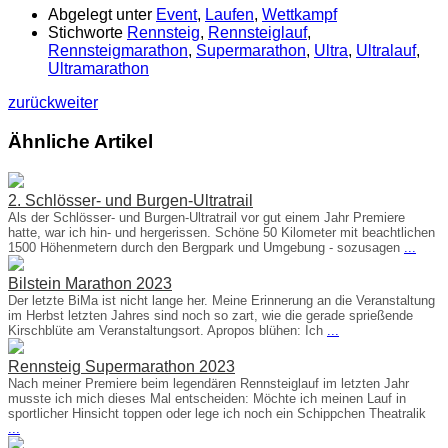
Abgelegt unter
Event
,
Laufen
,
Wettkampf
Stichworte
Rennsteig
,
Rennsteiglauf
,
Rennsteigmarathon
,
Supermarathon
,
Ultra
,
Ultralauf
,
Ultramarathon
zurück
weiter
Ähnliche Artikel
2. Schlösser- und Burgen-Ultratrail
Als der Schlösser- und Burgen-Ultratrail vor gut einem Jahr Premiere
hatte, war ich hin- und hergerissen. Schöne 50 Kilometer mit beachtlichen
1500 Höhenmetern durch den Bergpark und Umgebung - sozusagen
...
Bilstein Marathon 2023
Der letzte BiMa ist nicht lange her. Meine Erinnerung an die Veranstaltung
im Herbst letzten Jahres sind noch so zart, wie die gerade sprießende
Kirschblüte am Veranstaltungsort. Apropos blühen: Ich
...
Rennsteig Supermarathon 2023
Nach meiner Premiere beim legendären Rennsteiglauf im letzten Jahr
musste ich mich dieses Mal entscheiden: Möchte ich meinen Lauf in
sportlicher Hinsicht toppen oder lege ich noch ein Schippchen Theatralik
...