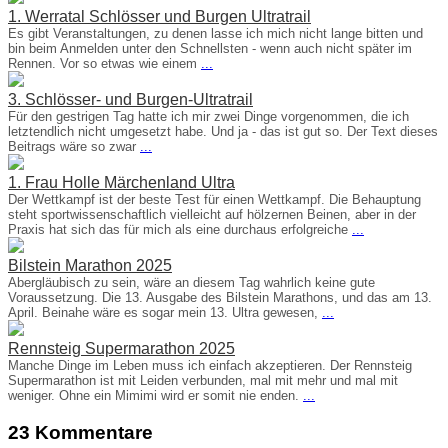
1. Werratal Schlösser und Burgen Ultratrail
Es gibt Veranstaltungen, zu denen lasse ich mich nicht lange bitten und
bin beim Anmelden unter den Schnellsten - wenn auch nicht später im
Rennen. Vor so etwas wie einem
...
3. Schlösser- und Burgen-Ultratrail
Für den gestrigen Tag hatte ich mir zwei Dinge vorgenommen, die ich
letztendlich nicht umgesetzt habe. Und ja - das ist gut so. Der Text dieses
Beitrags wäre so zwar
...
1. Frau Holle Märchenland Ultra
Der Wettkampf ist der beste Test für einen Wettkampf. Die Behauptung
steht sportwissenschaftlich vielleicht auf hölzernen Beinen, aber in der
Praxis hat sich das für mich als eine durchaus erfolgreiche
...
Bilstein Marathon 2025
Abergläubisch zu sein, wäre an diesem Tag wahrlich keine gute
Voraussetzung. Die 13. Ausgabe des Bilstein Marathons, und das am 13.
April. Beinahe wäre es sogar mein 13. Ultra gewesen,
...
Rennsteig Supermarathon 2025
Manche Dinge im Leben muss ich einfach akzeptieren. Der Rennsteig
Supermarathon ist mit Leiden verbunden, mal mit mehr und mal mit
weniger. Ohne ein Mimimi wird er somit nie enden.
...
23 Kommentare