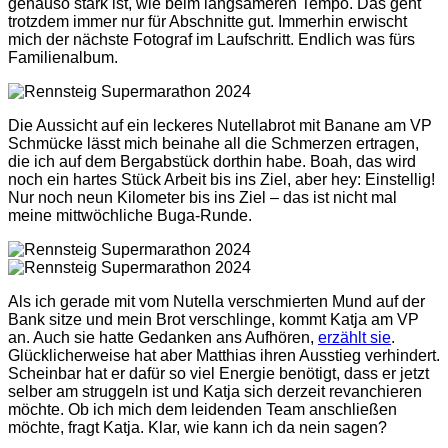
genauso stark ist, wie beim langsameren Tempo. Das geht
trotzdem immer nur für Abschnitte gut. Immerhin erwischt
mich der nächste Fotograf im Laufschritt. Endlich was fürs
Familienalbum.
Die Aussicht auf ein leckeres Nutellabrot mit Banane am VP
Schmücke lässt mich beinahe all die Schmerzen ertragen,
die ich auf dem Bergabstück dorthin habe. Boah, das wird
noch ein hartes Stück Arbeit bis ins Ziel, aber hey: Einstellig!
Nur noch neun Kilometer bis ins Ziel – das ist nicht mal
meine mittwöchliche Buga-Runde.
Als ich gerade mit vom Nutella verschmierten Mund auf der
Bank sitze und mein Brot verschlinge, kommt Katja am VP
an. Auch sie hatte Gedanken ans Aufhören,
erzählt sie
.
Glücklicherweise hat aber Matthias ihren Ausstieg verhindert.
Scheinbar hat er dafür so viel Energie benötigt, dass er jetzt
selber am struggeln ist und Katja sich derzeit revanchieren
möchte. Ob ich mich dem leidenden Team anschließen
möchte, fragt Katja. Klar, wie kann ich da nein sagen?