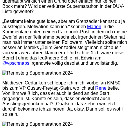
überhaupt wirklich einen Grund oder einfach nur keinen
Bock mehr? Wird der verkürzte Supermarathon in der DUV-
Liste gewertet?
„Bestimmt keine gute Idee, aber am Grenzadler kannst du ja
aussteigen. Motivation kann ich.“ schrieb
Marion
in die
Kommentare unter meinen Facebook-Post, in dem ich meine
Zweifel an der Teilnahme beschrieb. Irgendeinen Stefan hat
man halt immer unter seinen Followern. Vielleicht sollte mich
besser an Mareks „Beim Grenzadler steigt man nicht aus!“
von vor zwei Jahren klammern. Und schließlich wäre dieser
Bericht ohne das legändere Selfie mit Edwin am
@vpschnaps
irgendwie völlig desolat und unvollständig.
Mit diesen Gedanken schleppe ich mich, vorbei an KM 50,
bis zum VP Gustav-Freytag-Stein, wo ich auf
Rene
treffe.
Von ihm weiß ich, dass er auch leidend an den Start
gegangen ist. Könnte es sein, dass er vielleicht auch
Ausstiegsgedanken hat? „Quatsch, das ziehen wir jetzt
durch!“ bekomme ich zu hören. Ja, okay. Dann soll es wohl
so sein.