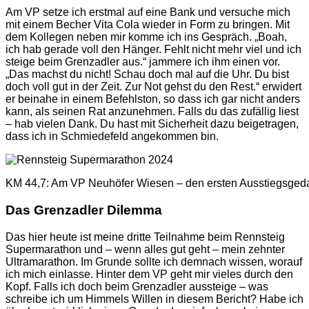
Am VP setze ich erstmal auf eine Bank und versuche mich
mit einem Becher Vita Cola wieder in Form zu bringen. Mit
dem Kollegen neben mir komme ich ins Gespräch. „Boah,
ich hab gerade voll den Hänger. Fehlt nicht mehr viel und ich
steige beim Grenzadler aus.“ jammere ich ihm einen vor.
„Das machst du nicht! Schau doch mal auf die Uhr. Du bist
doch voll gut in der Zeit. Zur Not gehst du den Rest.“ erwidert
er beinahe in einem Befehlston, so dass ich gar nicht anders
kann, als seinen Rat anzunehmen. Falls du das zufällig liest
– hab vielen Dank. Du hast mit Sicherheit dazu beigetragen,
dass ich in Schmiedefeld angekommen bin.
KM 44,7: Am VP Neuhöfer Wiesen – den ersten Ausstiegsgeda
Das Grenzadler Dilemma
Das hier heute ist meine dritte Teilnahme beim Rennsteig
Supermarathon und – wenn alles gut geht – mein zehnter
Ultramarathon. Im Grunde sollte ich demnach wissen, worauf
ich mich einlasse. Hinter dem VP geht mir vieles durch den
Kopf. Falls ich doch beim Grenzadler aussteige – was
schreibe ich um Himmels Willen in diesem Bericht? Habe ich