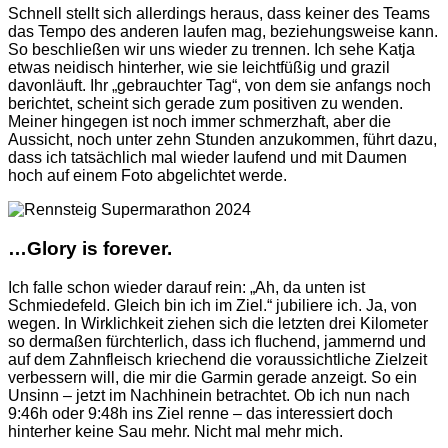
Schnell stellt sich allerdings heraus, dass keiner des Teams
das Tempo des anderen laufen mag, beziehungsweise kann.
So beschließen wir uns wieder zu trennen. Ich sehe Katja
etwas neidisch hinterher, wie sie leichtfüßig und grazil
davonläuft. Ihr „gebrauchter Tag“, von dem sie anfangs noch
berichtet, scheint sich gerade zum positiven zu wenden.
Meiner hingegen ist noch immer schmerzhaft, aber die
Aussicht, noch unter zehn Stunden anzukommen, führt dazu,
dass ich tatsächlich mal wieder laufend und mit Daumen
hoch auf einem Foto abgelichtet werde.
…Glory is forever.
Ich falle schon wieder darauf rein: „Ah, da unten ist
Schmiedefeld. Gleich bin ich im Ziel.“ jubiliere ich. Ja, von
wegen. In Wirklichkeit ziehen sich die letzten drei Kilometer
so dermaßen fürchterlich, dass ich fluchend, jammernd und
auf dem Zahnfleisch kriechend die voraussichtliche Zielzeit
verbessern will, die mir die Garmin gerade anzeigt. So ein
Unsinn – jetzt im Nachhinein betrachtet. Ob ich nun nach
9:46h oder 9:48h ins Ziel renne – das interessiert doch
hinterher keine Sau mehr. Nicht mal mehr mich.