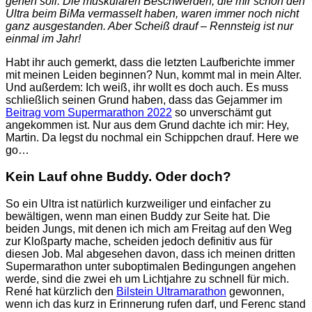
gehen soll. Die muskulären Beschwerden, die mir schon den
Ultra beim BiMa vermasselt haben, waren immer noch nicht
ganz ausgestanden. Aber Scheiß drauf – Rennsteig ist nur
einmal im Jahr!
Habt ihr auch gemerkt, dass die letzten Laufberichte immer
mit meinen Leiden beginnen? Nun, kommt mal in mein Alter.
Und außerdem: Ich weiß, ihr wollt es doch auch. Es muss
schließlich seinen Grund haben, dass das Gejammer im
Beitrag vom Supermarathon 2022
so unverschämt gut
angekommen ist. Nur aus dem Grund dachte ich mir: Hey,
Martin. Da legst du nochmal ein Schippchen drauf. Here we
go…
Kein Lauf ohne Buddy. Oder doch?
So ein Ultra ist natürlich kurzweiliger und einfacher zu
bewältigen, wenn man einen Buddy zur Seite hat. Die
beiden Jungs, mit denen ich mich am Freitag auf den Weg
zur Kloßparty mache, scheiden jedoch definitiv aus für
diesen Job. Mal abgesehen davon, dass ich meinen dritten
Supermarathon unter suboptimalen Bedingungen angehen
werde, sind die zwei eh um Lichtjahre zu schnell für mich.
René hat kürzlich den
Bilstein Ultramarathon
gewonnen,
wenn ich das kurz in Erinnerung rufen darf, und Ferenc stand