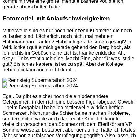
kommt mir wie eine große, mentale Barriere vor, die ich
gerade überschritten habe.
Fotomodell mit Anlaufschwierigkeiten
Mittlerweile sind es nur noch neunzehn Kilometer, die noch
zu laufen sind. Lächerlich, noch nicht mal mehr ein
Halbmarathon. Laufen? Habe ich gerade laufen gesagt? In
Wirklichkeit quäle mich gerade gehend den Berg hoch, als
ich rechts im Gebüsch eine Lichtschranke entdecke. Ah,
okay – links steht auch eine. Macht Sinn, aber für was ist die
gut? Bis ich es kapiere, ist es zu spät. Aber der Kollege
neben mir kam auch nicht drauf…
Egal. Da gibt es sicher noch die ein oder andere
Gelegenheit, in dem ich eine bessere Figur abgebe. Obwohl
– beim Bergablauf habe ich mittlerweile wirklich heftige
Schmerzen. Nicht nur die Schienbeine machen Probleme,
sondern mittlerweile auch das rechte Knie. Ich könnte
vielleicht versuchen, den Schmerz mit dem Eierlikör am VP
Sommerwiese zu betäuben, aber genau hier hatte ich letztes
Jahr schon zur falschen Verpflegung gegriffen. Also lasse ich