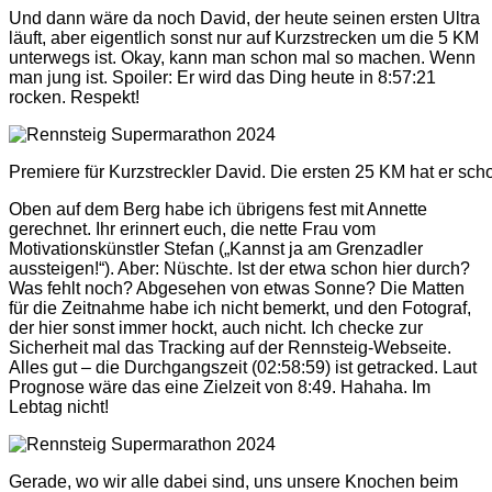
Und dann wäre da noch David, der heute seinen ersten Ultra
läuft, aber eigentlich sonst nur auf Kurzstrecken um die 5 KM
unterwegs ist. Okay, kann man schon mal so machen. Wenn
man jung ist. Spoiler: Er wird das Ding heute in 8:57:21
rocken. Respekt!
Premiere für Kurzstreckler David. Die ersten 25 KM hat er sc
Oben auf dem Berg habe ich übrigens fest mit Annette
gerechnet. Ihr erinnert euch, die nette Frau vom
Motivationskünstler Stefan („Kannst ja am Grenzadler
aussteigen!“). Aber: Nüschte. Ist der etwa schon hier durch?
Was fehlt noch? Abgesehen von etwas Sonne? Die Matten
für die Zeitnahme habe ich nicht bemerkt, und den Fotograf,
der hier sonst immer hockt, auch nicht. Ich checke zur
Sicherheit mal das Tracking auf der Rennsteig-Webseite.
Alles gut – die Durchgangszeit (02:58:59) ist getracked. Laut
Prognose wäre das eine Zielzeit von 8:49. Hahaha. Im
Lebtag nicht!
Gerade, wo wir alle dabei sind, uns unsere Knochen beim