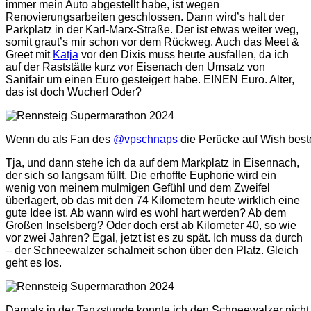
immer mein Auto abgestellt habe, ist wegen
Renovierungsarbeiten geschlossen. Dann wird’s halt der
Parkplatz in der Karl-Marx-Straße. Der ist etwas weiter weg,
somit graut’s mir schon vor dem Rückweg. Auch das Meet &
Greet mit
Katja
vor den Dixis muss heute ausfallen, da ich
auf der Raststätte kurz vor Eisenach den Umsatz von
Sanifair um einen Euro gesteigert habe. EINEN Euro. Alter,
das ist doch Wucher! Oder?
Wenn du als Fan des
@vpschnaps
die Perücke auf Wish best
Tja, und dann stehe ich da auf dem Markplatz in Eisennach,
der sich so langsam füllt. Die erhoffte Euphorie wird ein
wenig von meinem mulmigen Gefühl und dem Zweifel
überlagert, ob das mit den 74 Kilometern heute wirklich eine
gute Idee ist. Ab wann wird es wohl hart werden? Ab dem
Großen Inselsberg? Oder doch erst ab Kilometer 40, so wie
vor zwei Jahren? Egal, jetzt ist es zu spät. Ich muss da durch
– der Schneewalzer schalmeit schon über den Platz. Gleich
geht es los.
Damals in der Tanzstunde konnte ich den Schneewalzer nicht l