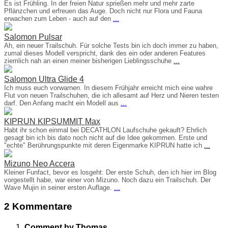
Es ist Frühling. In der freien Natur sprießen mehr und mehr zarte
Pflänzchen und erfreuen das Auge. Doch nicht nur Flora und Fauna
erwachen zum Leben - auch auf den
...
Salomon Pulsar
Ah, ein neuer Trailschuh. Für solche Tests bin ich doch immer zu haben,
zumal dieses Modell verspricht, dank des ein oder anderen Features
ziemlich nah an einen meiner bisherigen Lieblingsschuhe
...
Salomon Ultra Glide 4
Ich muss euch vorwarnen. In diesem Frühjahr erreicht mich eine wahre
Flut von neuen Trailschuhen, die ich allesamt auf Herz und Nieren testen
darf. Den Anfang macht ein Modell aus
...
KIPRUN KIPSUMMIT Max
Habt ihr schon einmal bei DECATHLON Laufschuhe gekauft? Ehrlich
gesagt bin ich bis dato noch nicht auf die Idee gekommen. Erste und
"echte" Berührungspunkte mit deren Eigenmarke KIPRUN hatte ich
...
Mizuno Neo Accera
Kleiner Funfact, bevor es losgeht: Der erste Schuh, den ich hier im Blog
vorgestellt habe, war einer von Mizuno. Noch dazu ein Trailschuh. Der
Wave Mujin in seiner ersten Auflage.
...
2 Kommentare
Comment by Thomas