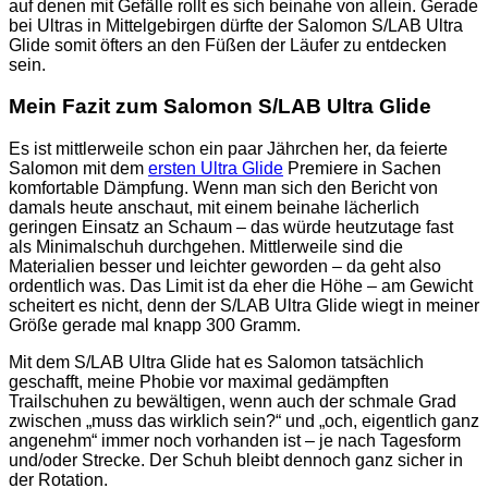
auf denen mit Gefälle rollt es sich beinahe von allein. Gerade
bei Ultras in Mittelgebirgen dürfte der Salomon S/LAB Ultra
Glide somit öfters an den Füßen der Läufer zu entdecken
sein.
Mein Fazit zum Salomon S/LAB Ultra Glide
Es ist mittlerweile schon ein paar Jährchen her, da feierte
Salomon mit dem
ersten Ultra Glide
Premiere in Sachen
komfortable Dämpfung. Wenn man sich den Bericht von
damals heute anschaut, mit einem beinahe lächerlich
geringen Einsatz an Schaum – das würde heutzutage fast
als Minimalschuh durchgehen. Mittlerweile sind die
Materialien besser und leichter geworden – da geht also
ordentlich was. Das Limit ist da eher die Höhe – am Gewicht
scheitert es nicht, denn der S/LAB Ultra Glide wiegt in meiner
Größe gerade mal knapp 300 Gramm.
Mit dem S/LAB Ultra Glide hat es Salomon tatsächlich
geschafft, meine Phobie vor maximal gedämpften
Trailschuhen zu bewältigen, wenn auch der schmale Grad
zwischen „muss das wirklich sein?“ und „och, eigentlich ganz
angenehm“ immer noch vorhanden ist – je nach Tagesform
und/oder Strecke. Der Schuh bleibt dennoch ganz sicher in
der Rotation.