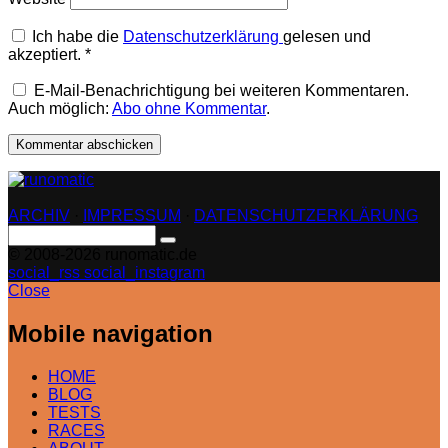
Ich habe die
Datenschutzerklärung
gelesen und
akzeptiert.
*
E-Mail-Benachrichtigung bei weiteren Kommentaren.
Auch möglich:
Abo ohne Kommentar
.
ARCHIV
·
IMPRESSUM
·
DATENSCHUTZERKLÄRUNG
Search
for:
© 2008-2026 runomatic.de
social_rss
social_instagram
Close
Mobile navigation
HOME
BLOG
TESTS
RACES