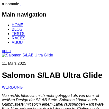
runomatic
Main navigation
HOME
BLOG
TESTS
RACES
ABOUT
open
11. März 2025
Salomon S/LAB Ultra Glide
WERBUNG
Von nichts fühle ich mich mehr getriggert als von dem rot-
weißen Design der S/LAB Serie. Salomon könnte auch
Gummistiefel mit solch einem Label rausbringen – ich wäre
Fan. Nun, glücklicherweise ist der neueste Zögling noch