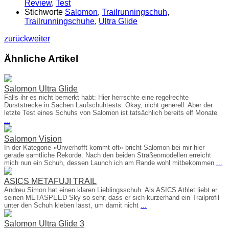
Review
,
Test
Stichworte
Salomon
,
Trailrunningschuh
,
Trailrunningschuhe
,
Ultra Glide
zurück
weiter
Ähnliche Artikel
Salomon Ultra Glide
Falls ihr es nicht bemerkt habt: Hier herrschte eine regelrechte
Durststrecke in Sachen Laufschuhtests. Okay, nicht generell. Aber der
letzte Test eines Schuhs von Salomon ist tatsächlich bereits elf Monate
...
Salomon Vision
In der Kategorie »Unverhofft kommt oft« bricht Salomon bei mir hier
gerade sämtliche Rekorde. Nach den beiden Straßenmodellen erreicht
mich nun ein Schuh, dessen Launch ich am Rande wohl mitbekommen
...
ASICS METAFUJI TRAIL
Andreu Simon hat einen klaren Lieblingsschuh. Als ASICS Athlet liebt er
seinen METASPEED Sky so sehr, dass er sich kurzerhand ein Trailprofil
unter den Schuh kleben lässt, um damit nicht
...
Salomon Ultra Glide 3