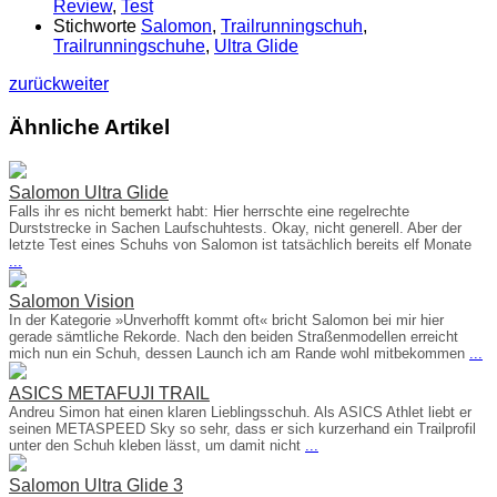
Review
,
Test
Stichworte
Salomon
,
Trailrunningschuh
,
Trailrunningschuhe
,
Ultra Glide
zurück
weiter
Ähnliche Artikel
Salomon Ultra Glide
Falls ihr es nicht bemerkt habt: Hier herrschte eine regelrechte
Durststrecke in Sachen Laufschuhtests. Okay, nicht generell. Aber der
letzte Test eines Schuhs von Salomon ist tatsächlich bereits elf Monate
...
Salomon Vision
In der Kategorie »Unverhofft kommt oft« bricht Salomon bei mir hier
gerade sämtliche Rekorde. Nach den beiden Straßenmodellen erreicht
mich nun ein Schuh, dessen Launch ich am Rande wohl mitbekommen
...
ASICS METAFUJI TRAIL
Andreu Simon hat einen klaren Lieblingsschuh. Als ASICS Athlet liebt er
seinen METASPEED Sky so sehr, dass er sich kurzerhand ein Trailprofil
unter den Schuh kleben lässt, um damit nicht
...
Salomon Ultra Glide 3