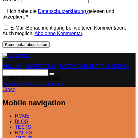
Ich habe die
Datenschutzerklärung
gelesen und
akzeptiert.
*
E-Mail-Benachrichtigung bei weiteren Kommentaren.
Auch möglich:
Abo ohne Kommentar
.
ARCHIV
·
IMPRESSUM
·
DATENSCHUTZERKLÄRUNG
Search
for:
© 2008-2026 runomatic.de
social_rss
social_instagram
Close
Mobile navigation
HOME
BLOG
TESTS
RACES