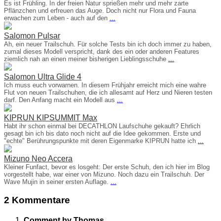
Es ist Frühling. In der freien Natur sprießen mehr und mehr zarte
Pflänzchen und erfreuen das Auge. Doch nicht nur Flora und Fauna
erwachen zum Leben - auch auf den
...
Salomon Pulsar
Ah, ein neuer Trailschuh. Für solche Tests bin ich doch immer zu haben,
zumal dieses Modell verspricht, dank des ein oder anderen Features
ziemlich nah an einen meiner bisherigen Lieblingsschuhe
...
Salomon Ultra Glide 4
Ich muss euch vorwarnen. In diesem Frühjahr erreicht mich eine wahre
Flut von neuen Trailschuhen, die ich allesamt auf Herz und Nieren testen
darf. Den Anfang macht ein Modell aus
...
KIPRUN KIPSUMMIT Max
Habt ihr schon einmal bei DECATHLON Laufschuhe gekauft? Ehrlich
gesagt bin ich bis dato noch nicht auf die Idee gekommen. Erste und
"echte" Berührungspunkte mit deren Eigenmarke KIPRUN hatte ich
...
Mizuno Neo Accera
Kleiner Funfact, bevor es losgeht: Der erste Schuh, den ich hier im Blog
vorgestellt habe, war einer von Mizuno. Noch dazu ein Trailschuh. Der
Wave Mujin in seiner ersten Auflage.
...
2 Kommentare
Comment by Thomas