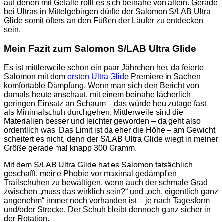
auf denen mit Gefälle rollt es sich beinahe von allein. Gerade
bei Ultras in Mittelgebirgen dürfte der Salomon S/LAB Ultra
Glide somit öfters an den Füßen der Läufer zu entdecken
sein.
Mein Fazit zum Salomon S/LAB Ultra Glide
Es ist mittlerweile schon ein paar Jährchen her, da feierte
Salomon mit dem
ersten Ultra Glide
Premiere in Sachen
komfortable Dämpfung. Wenn man sich den Bericht von
damals heute anschaut, mit einem beinahe lächerlich
geringen Einsatz an Schaum – das würde heutzutage fast
als Minimalschuh durchgehen. Mittlerweile sind die
Materialien besser und leichter geworden – da geht also
ordentlich was. Das Limit ist da eher die Höhe – am Gewicht
scheitert es nicht, denn der S/LAB Ultra Glide wiegt in meiner
Größe gerade mal knapp 300 Gramm.
Mit dem S/LAB Ultra Glide hat es Salomon tatsächlich
geschafft, meine Phobie vor maximal gedämpften
Trailschuhen zu bewältigen, wenn auch der schmale Grad
zwischen „muss das wirklich sein?“ und „och, eigentlich ganz
angenehm“ immer noch vorhanden ist – je nach Tagesform
und/oder Strecke. Der Schuh bleibt dennoch ganz sicher in
der Rotation.