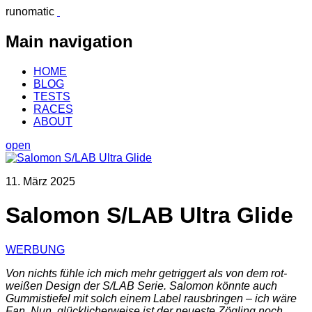
runomatic
Main navigation
HOME
BLOG
TESTS
RACES
ABOUT
open
11. März 2025
Salomon S/LAB Ultra Glide
WERBUNG
Von nichts fühle ich mich mehr getriggert als von dem rot-
weißen Design der S/LAB Serie. Salomon könnte auch
Gummistiefel mit solch einem Label rausbringen – ich wäre
Fan. Nun, glücklicherweise ist der neueste Zögling noch