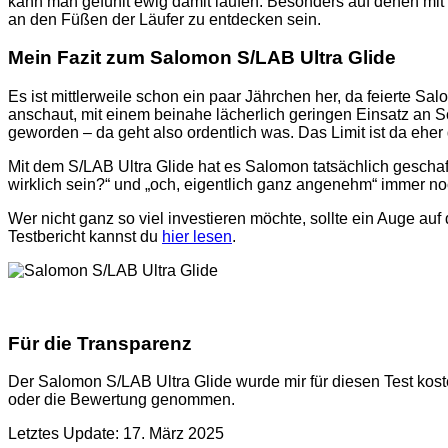
kann man gefühlt ewig damit laufen. Besonders auf denen mit Ge
an den Füßen der Läufer zu entdecken sein.
Mein Fazit zum Salomon S/LAB Ultra Glide
Es ist mittlerweile schon ein paar Jährchen her, da feierte S
anschaut, mit einem beinahe lächerlich geringen Einsatz an S
geworden – da geht also ordentlich was. Das Limit ist da ehe
Mit dem S/LAB Ultra Glide hat es Salomon tatsächlich gesch
wirklich sein?“ und „och, eigentlich ganz angenehm“ immer no
Wer nicht ganz so viel investieren möchte, sollte ein Auge a
Testbericht kannst du
hier lesen
.
Für die Transparenz
Der Salomon S/LAB Ultra Glide wurde mir für diesen Test koste
oder die Bewertung genommen.
Letztes Update: 17. März 2025