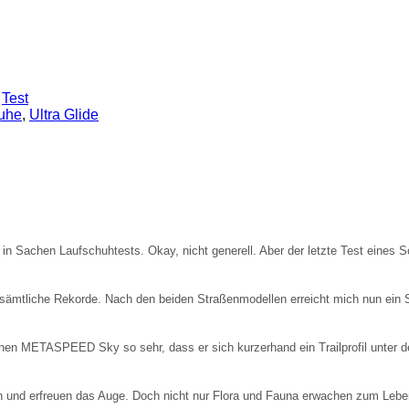
,
Test
huhe
,
Ultra Glide
ke in Sachen Laufschuhtests. Okay, nicht generell. Aber der letzte Test eines
ade sämtliche Rekorde. Nach den beiden Straßenmodellen erreicht mich nun 
einen METASPEED Sky so sehr, dass er sich kurzerhand ein Trailprofil unter 
hen und erfreuen das Auge. Doch nicht nur Flora und Fauna erwachen zum Leb