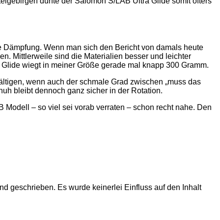
ttelgebirgen dürfte der Salomon S/LAB Ultra Glide somit öfters
e Dämpfung. Wenn man sich den Bericht von damals heute
 Mittlerweile sind die Materialien besser und leichter
tra Glide wiegt in meiner Größe gerade mal knapp 300 Gramm.
wältigen, wenn auch der schmale Grad zwischen „muss das
uh bleibt dennoch ganz sicher in der Rotation.
 Modell – so viel sei vorab verraten – schon recht nahe. Den
nd geschrieben. Es wurde keinerlei Einfluss auf den Inhalt