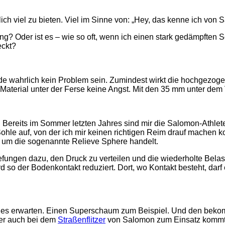
h viel zu bieten. Viel im Sinne von: „Hey, das kenne ich von Sal
ung? Oder ist es – wie so oft, wenn ich einen stark gedämpften
eckt?
e wahrlich kein Problem sein. Zumindest wirkt die hochgezoge
aterial unter der Ferse keine Angst. Mit den 35 mm unter dem
. Bereits im Sommer letzten Jahres sind mir die Salomon-Athlete
le auf, von der ich mir keinen richtigen Reim drauf machen kon
 um die sogenannte Relieve Sphere handelt.
iefungen dazu, den Druck zu verteilen und die wiederholte Bel
 so der Bodenkontakt reduziert. Dort, wo Kontakt besteht, darf 
ges erwarten. Einen Superschaum zum Beispiel. Und den bekomm
er auch bei dem
Straßenflitzer
von Salomon zum Einsatz kommt, 