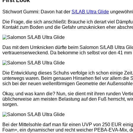
First Look
Stichwort Gummi: Davon hat der
S/LAB Ultra Glide
ungewöhnlic
Die Frage, die sich anschließt: Brauche ich derart viel Dämpf
Kontakt zum Boden und die Gefahr umzuknicken eher abschr
Das mit dem Umknicken dürfte beim Salomon S/LAB Ultra Glid
vertrauenserweckend. Da bekomme ich selbst vor den 41 mm M
Die Entwicklung dieses Schuhs verfolge ich schon einige Zeit
unterwegs waren. Beim genauen Hinsehen fiel vor allem die Soh
sich bei der neuen wellenförmigen Geometrie der Außensohle
Okay, und was kann die? Nun, sie dient mit ihren runden Vert
üblicherweise am meisten Belastung auf den Fuß herrscht, wird
sorgen.
Bei der Mittelsohle darf man für einen UVP von 250 EUR eini
Foam+, ein dynamischer und recht weicher PEBA-EVA-Mix, d