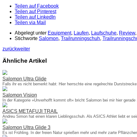
Teilen auf Facebook
Teilen auf Pinterest
Teilen auf LinkedIn
Teilen via Mail
Abgelegt unter
Equipment
,
Laufen
,
Laufschuhe
,
Review
Stichworte
Salomon
,
Trailrunningschuh
,
Trailrunningsc
zurück
weiter
Ähnliche Artikel
Salomon Ultra Glide
Falls ihr es nicht bemerkt habt: Hier herrschte eine regelrechte Durststrec
Salomon Vision
In der Kategorie »Unverhofft kommt oft« bricht Salomon bei mir hier ger
ASICS METAFUJI TRAIL
Andreu Simon hat einen klaren Lieblingsschuh. Als ASICS Athlet liebt er s
Salomon Ultra Glide 3
Es ist Frühling. In der freien Natur sprießen mehr und mehr zarte Pflänzc