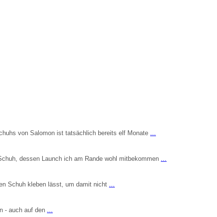
 Schuhs von Salomon ist tatsächlich bereits elf Monate
...
ein Schuh, dessen Launch ich am Rande wohl mitbekommen
...
den Schuh kleben lässt, um damit nicht
...
en - auch auf den
...