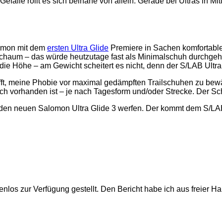
fälle rollt es sich beinahe von allein. Gerade bei Ultras in Mi
alomon mit dem
ersten Ultra Glide
Premiere in Sachen komfortabl
chaum – das würde heutzutage fast als Minimalschuh durchgehen.
r die Höhe – am Gewicht scheitert es nicht, denn der S/LAB Ul
afft, meine Phobie vor maximal gedämpften Trailschuhen zu be
ch vorhanden ist – je nach Tagesform und/oder Strecke. Der Sch
uf den neuen Salomon Ultra Glide 3 werfen. Der kommt dem S/LAB
nlos zur Verfügung gestellt. Den Bericht habe ich aus freier Ha