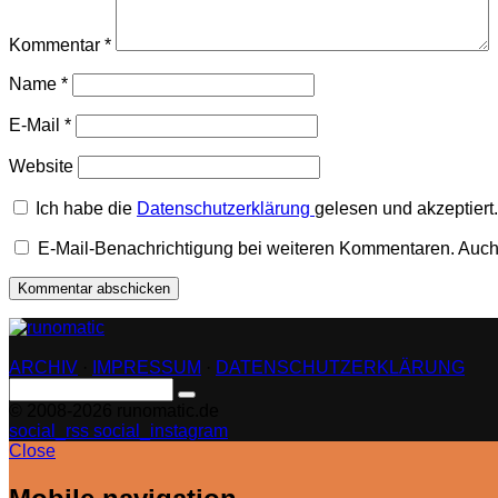
Kommentar
*
Name
*
E-Mail
*
Website
Ich habe die
Datenschutzerklärung
gelesen und akzeptiert.
E-Mail-Benachrichtigung bei weiteren Kommentaren. Auch
ARCHIV
·
IMPRESSUM
·
DATENSCHUTZERKLÄRUNG
Search
for:
© 2008-2026 runomatic.de
social_rss
social_instagram
Close