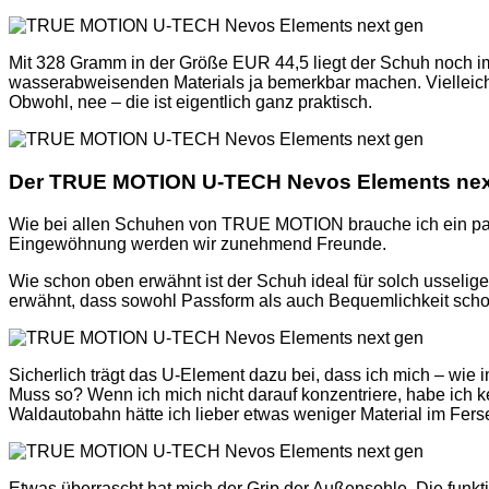
Mit 328 Gramm in der Größe EUR 44,5 liegt der Schuh noch i
wasserabweisenden Materials ja bemerkbar machen. Vielleicht
Obwohl, nee – die ist eigentlich ganz praktisch.
Der TRUE MOTION U-TECH Nevos Elements next
Wie bei allen Schuhen von TRUE MOTION brauche ich ein paar
Eingewöhnung werden wir zunehmend Freunde.
Wie schon oben erwähnt ist der Schuh ideal für solch usselige 
erwähnt, dass sowohl Passform als auch Bequemlichkeit scho
Sicherlich trägt das U-Element dazu bei, dass ich mich – wi
Muss so? Wenn ich mich nicht darauf konzentriere, habe ich k
Waldautobahn hätte ich lieber etwas weniger Material im Fersen
Etwas überrascht hat mich der Grip der Außensohle. Die funktio