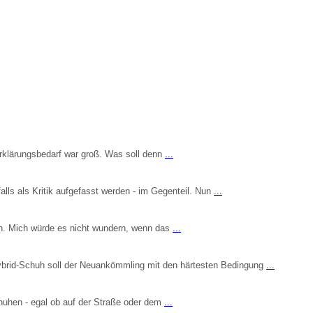
rklärungsbedarf war groß. Was soll denn
...
alls als Kritik aufgefasst werden - im Gegenteil. Nun
...
aben. Mich würde es nicht wundern, wenn das
...
Hybrid-Schuh soll der Neuankömmling mit den härtesten Bedingung
...
chuhen - egal ob auf der Straße oder dem
...