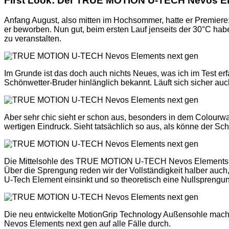
First Look: Der TRUE MOTION U-TECH Nevos E
Anfang August, also mitten im Hochsommer, hatte er Premier
er beworben. Nun gut, beim ersten Lauf jenseits der 30°C habe
zu veranstalten.
Im Grunde ist das doch auch nichts Neues, was ich im Test erf
Schönwetter-Bruder hinlänglich bekannt. Läuft sich sicher auch
Aber sehr chic sieht er schon aus, besonders in dem Colourwa
wertigen Eindruck. Sieht tatsächlich so aus, als könne der Sc
Die Mittelsohle des TRUE MOTION U-TECH Nevos Elements next
Über die Sprengung reden wir der Vollständigkeit halber auch
U-Tech Element einsinkt und so theoretisch eine Nullsprengung
Die neu entwickelte MotionGrip Technology Außensohle macht
Nevos Elements next gen auf alle Fälle durch.