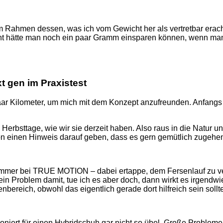
m Rahmen dessen, was ich vom Gewicht her als vertretbar erac
 hätte man noch ein paar Gramm einsparen können, wenn man au
 gen im Praxistest
 Kilometer, um mich mit dem Konzept anzufreunden. Anfangs tu
Herbsttage, wie wir sie derzeit haben. Also raus in die Natur un
n einen Hinweis darauf geben, dass es gern gemütlich zugehen
e immer bei TRUE MOTION – dabei ertappe, dem Fersenlauf zu ve
ein Problem damit, tue ich es aber doch, dann wirkt es irgendw
bereich, obwohl das eigentlich gerade dort hilfreich sein sollte
niert für einen Hybridschuh gar nicht so übel. Große Probleme h