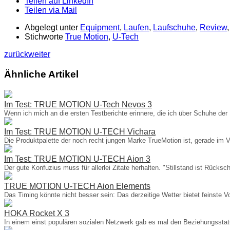
Teilen auf LinkedIn
Teilen via Mail
Abgelegt unter
Equipment
,
Laufen
,
Laufschuhe
,
Review
Stichworte
True Motion
,
U-Tech
zurück
weiter
Ähnliche Artikel
Im Test: TRUE MOTION U-Tech Nevos 3
Wenn ich mich an die ersten Testberichte erinnere, die ich über Schuhe 
Im Test: TRUE MOTION U-TECH Vichara
Die Produktpalette der noch recht jungen Marke TrueMotion ist, gerade im Ve
Im Test: TRUE MOTION U-TECH Aion 3
Der gute Konfuzius muss für allerlei Zitate herhalten. "Stillstand ist Rück
TRUE MOTION U-TECH Aion Elements
Das Timing könnte nicht besser sein: Das derzeitige Wetter bietet feins
HOKA Rocket X 3
In einem einst populären sozialen Netzwerk gab es mal den Beziehungsstatu