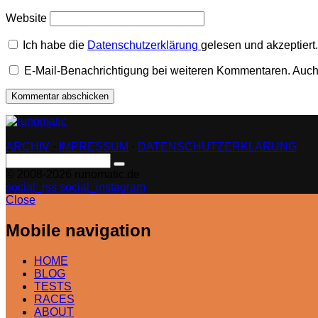
Website
Ich habe die
Datenschutzerklärung
gelesen und akzeptiert.
E-Mail-Benachrichtigung bei weiteren Kommentaren. Auch
ARCHIV
·
IMPRESSUM
·
DATENSCHUTZERKLÄRUNG
Search
for:
© 2008-2026 runomatic.de
social_rss
social_instagram
Close
Mobile navigation
HOME
BLOG
TESTS
RACES
ABOUT