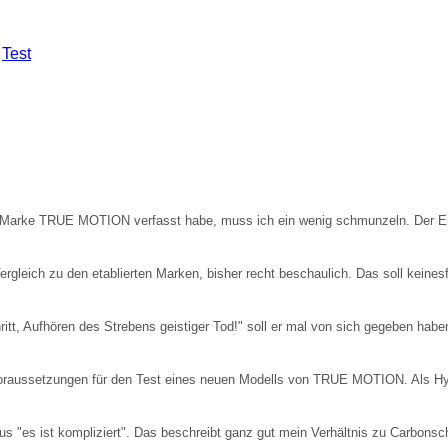
,
Test
der Marke TRUE MOTION verfasst habe, muss ich ein wenig schmunzeln. Der E
rgleich zu den etablierten Marken, bisher recht beschaulich. Das soll keinesf
schritt, Aufhören des Strebens geistiger Tod!" soll er mal von sich gegeben h
te Voraussetzungen für den Test eines neuen Modells von TRUE MOTION. Als 
s "es ist kompliziert". Das beschreibt ganz gut mein Verhältnis zu Carbons