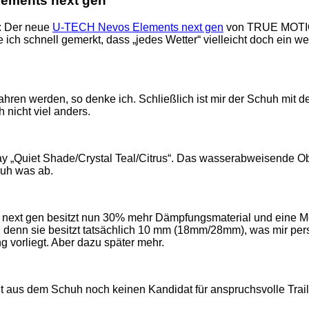
lements next gen
e: Der neue
U-TECH Nevos Elements next gen
von TRUE MOTION.
 ich schnell gemerkt, dass „jedes Wetter“ vielleicht doch ein w
ahren werden, so denke ich. Schließlich ist mir der Schuh mit 
 nicht viel anders.
y „Quiet Shade/Crystal Teal/Citrus“. Das wasserabweisende Obe
huh was ab.
 gen besitzt nun 30% mehr Dämpfungsmaterial und eine Motion
, denn sie besitzt tatsächlich 10 mm (18mm/28mm), was mir per
 vorliegt. Aber dazu später mehr.
 aus dem Schuh noch keinen Kandidat für anspruchsvolle Trail