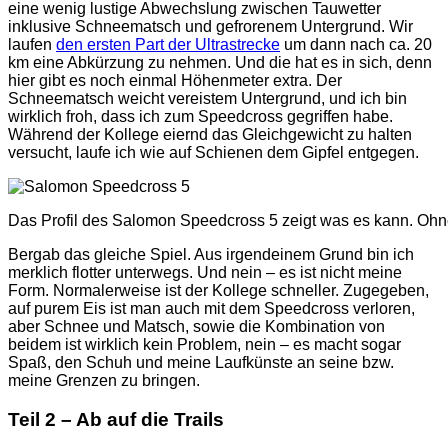
eine wenig lustige Abwechslung zwischen Tauwetter
inklusive Schneematsch und gefrorenem Untergrund. Wir
laufen
den ersten Part der Ultrastrecke
um dann nach ca. 20
km eine Abkürzung zu nehmen. Und die hat es in sich, denn
hier gibt es noch einmal Höhenmeter extra. Der
Schneematsch weicht vereistem Untergrund, und ich bin
wirklich froh, dass ich zum Speedcross gegriffen habe.
Während der Kollege eiernd das Gleichgewicht zu halten
versucht, laufe ich wie auf Schienen dem Gipfel entgegen.
Das Profil des Salomon Speedcross 5 zeigt was es kann. Ohne
Bergab das gleiche Spiel. Aus irgendeinem Grund bin ich
merklich flotter unterwegs. Und nein – es ist nicht meine
Form. Normalerweise ist der Kollege schneller. Zugegeben,
auf purem Eis ist man auch mit dem Speedcross verloren,
aber Schnee und Matsch, sowie die Kombination von
beidem ist wirklich kein Problem, nein – es macht sogar
Spaß, den Schuh und meine Laufkünste an seine bzw.
meine Grenzen zu bringen.
Teil 2 – Ab auf die Trails