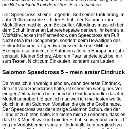
um Bekanntschaft mit dem Urgestein zu machen.
Der Speedcross ist eine Legende. Seit seiner Einführung im
Jahr 2006 mauserte sich der Schuh, der Salomon zum
Marktführer machte, zum Bestseller. Allerdings muss ich bei
dem Schuh immer an Lehrerehepaare denken. Ihr kennt sie.
Wolfskin-Jacken im Partnerlook, den Speedcross am Fuß.
Nicht etwa im Hochgebirge, sondern beim Bewältigen des
Einkaufsbummels. Irgendwo müssen die eine Million
Exemplare ja landen, die Salomon allein in Europa pro Jahr
verkauft. Kleiner Scherz. Aber ein Paar landete jetzt bei mir
zum Testen. Nicht zum Einkaufen, sondern zum Laufen.
Salomon Speedcross 5 – mein erster Eindruck
Da muss ich ein wenig ausholen, denn der erste Eindruck,
den ich vom Speedcross hatte, ist schon ein wenig her. Vor
einiger Zeit habe ich beim örtlichen Outdoorhändler das 4er
Modell anprobiert. Eigentlich nur, weil ich mal testen wollte,
ob ich in allen Salomon Modellen die gleiche Größe habe.
Der Speedcross war der einzige Salomon Schuh, den der
Händler zu bieten hatte. Ich meine mich zu erinnern, dass es
das GTX Modell war und mir der Schuh schwer und ziemlich
eng im Vorfußbereich vorkam. Jedenfalls kein Vergleich zu