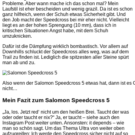
Probleme. Aber wann mache ich das schon mal? Mein
Laufstil ist eher bescheiden und wenig grazil. Da ist es schon
ganz hilfreich, wenn der Schuh etwas Sicherheit gibt. Und
den Job macht der Speedcross bei mir eher nicht. Vielleicht
liegt es an der hohen Sprengung (10 mm), dass ich in
kritischen Situationen Angst habe, mit dem Schuh
umzuknicken.
Dafür ist die Dämpfung wirklich bombastisch. Vor allem auf
Downhills schluckt der Speedcross alles weg, was auf dem
Trail zu finden ist. Lediglich die spitzesten aller Steine spürt
man ab und zu.
Also wenn der Salomon Speedcross 5 etwas hat, dann ist es G
nicht…
Mein Fazit zum Salomon Speedcross 5
„Ja, los. Jetzt red‘ nicht um den heißen Brei. Taucht der was
oder oder taucht er nix?“ Ja, er taucht – siehe auch den
Instagram Post weiter unten. Ansonsten: it depends – wie
man so schön sagt. Um das Thema Ultra von weiter oben
aufzugreifen: Ich werde den Speedcross sicher nicht auf so