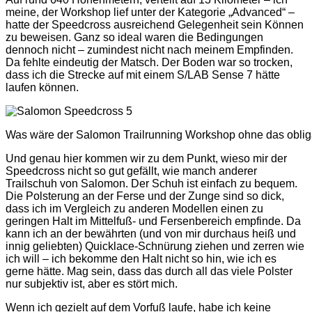
meine, der Workshop lief unter der Kategorie „Advanced“ –
hatte der Speedcross ausreichend Gelegenheit sein Können
zu beweisen. Ganz so ideal waren die Bedingungen
dennoch nicht – zumindest nicht nach meinem Empfinden.
Da fehlte eindeutig der Matsch. Der Boden war so trocken,
dass ich die Strecke auf mit einem S/LAB Sense 7 hätte
laufen können.
Was wäre der Salomon Trailrunning Workshop ohne das obliga
Und genau hier kommen wir zu dem Punkt, wieso mir der
Speedcross nicht so gut gefällt, wie manch anderer
Trailschuh von Salomon. Der Schuh ist einfach zu bequem.
Die Polsterung an der Ferse und der Zunge sind so dick,
dass ich im Vergleich zu anderen Modellen einen zu
geringen Halt im Mittelfuß- und Fersenbereich empfinde. Da
kann ich an der bewährten (und von mir durchaus heiß und
innig geliebten) Quicklace-Schnürung ziehen und zerren wie
ich will – ich bekomme den Halt nicht so hin, wie ich es
gerne hätte. Mag sein, dass das durch all das viele Polster
nur subjektiv ist, aber es stört mich.
Wenn ich gezielt auf dem Vorfuß laufe, habe ich keine