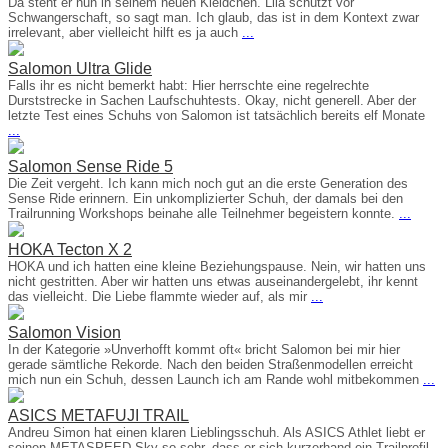
Da steht er nun in seinem neuen Kleidchen. Lila schützt vor
Schwangerschaft, so sagt man. Ich glaub, das ist in dem Kontext zwar
irrelevant, aber vielleicht hilft es ja auch
...
Salomon Ultra Glide
Falls ihr es nicht bemerkt habt: Hier herrschte eine regelrechte
Durststrecke in Sachen Laufschuhtests. Okay, nicht generell. Aber der
letzte Test eines Schuhs von Salomon ist tatsächlich bereits elf Monate
...
Salomon Sense Ride 5
Die Zeit vergeht. Ich kann mich noch gut an die erste Generation des
Sense Ride erinnern. Ein unkomplizierter Schuh, der damals bei den
Trailrunning Workshops beinahe alle Teilnehmer begeistern konnte.
...
HOKA Tecton X 2
HOKA und ich hatten eine kleine Beziehungspause. Nein, wir hatten uns
nicht gestritten. Aber wir hatten uns etwas auseinandergelebt, ihr kennt
das vielleicht. Die Liebe flammte wieder auf, als mir
...
Salomon Vision
In der Kategorie »Unverhofft kommt oft« bricht Salomon bei mir hier
gerade sämtliche Rekorde. Nach den beiden Straßenmodellen erreicht
mich nun ein Schuh, dessen Launch ich am Rande wohl mitbekommen
...
ASICS METAFUJI TRAIL
Andreu Simon hat einen klaren Lieblingsschuh. Als ASICS Athlet liebt er
seinen METASPEED Sky so sehr, dass er sich kurzerhand ein Trailprofil