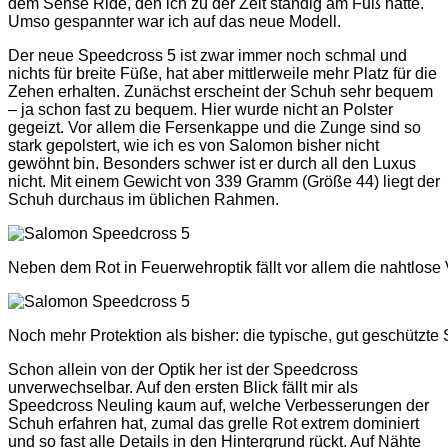
dem Sense Ride, den ich zu der Zeit ständig am Fuß hatte.
Umso gespannter war ich auf das neue Modell.
Der neue Speedcross 5 ist zwar immer noch schmal und
nichts für breite Füße, hat aber mittlerweile mehr Platz für die
Zehen erhalten. Zunächst erscheint der Schuh sehr bequem
– ja schon fast zu bequem. Hier wurde nicht an Polster
gegeizt. Vor allem die Fersenkappe und die Zunge sind so
stark gepolstert, wie ich es von Salomon bisher nicht
gewöhnt bin. Besonders schwer ist er durch all den Luxus
nicht. Mit einem Gewicht von 339 Gramm (Größe 44) liegt der
Schuh durchaus im üblichen Rahmen.
Neben dem Rot in Feuerwehroptik fällt vor allem die nahtlose
Noch mehr Protektion als bisher: die typische, gut geschützt
Schon allein von der Optik her ist der Speedcross
unverwechselbar. Auf den ersten Blick fällt mir als
Speedcross Neuling kaum auf, welche Verbesserungen der
Schuh erfahren hat, zumal das grelle Rot extrem dominiert
und so fast alle Details in den Hintergrund rückt. Auf Nähte