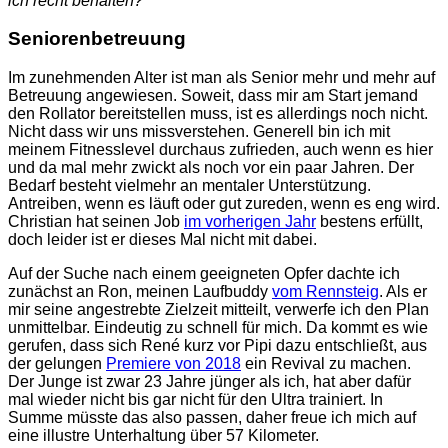
ich recht behalten?
Seniorenbetreuung
Im zunehmenden Alter ist man als Senior mehr und mehr auf
Betreuung angewiesen. Soweit, dass mir am Start jemand
den Rollator bereitstellen muss, ist es allerdings noch nicht.
Nicht dass wir uns missverstehen. Generell bin ich mit
meinem Fitnesslevel durchaus zufrieden, auch wenn es hier
und da mal mehr zwickt als noch vor ein paar Jahren. Der
Bedarf besteht vielmehr an mentaler Unterstützung.
Antreiben, wenn es läuft oder gut zureden, wenn es eng wird.
Christian hat seinen Job
im vorherigen Jahr
bestens erfüllt,
doch leider ist er dieses Mal nicht mit dabei.
Auf der Suche nach einem geeigneten Opfer dachte ich
zunächst an Ron, meinen Laufbuddy
vom Rennsteig
. Als er
mir seine angestrebte Zielzeit mitteilt, verwerfe ich den Plan
unmittelbar. Eindeutig zu schnell für mich. Da kommt es wie
gerufen, dass sich René kurz vor Pipi dazu entschließt, aus
der gelungen
Premiere von 2018
ein Revival zu machen.
Der Junge ist zwar 23 Jahre jünger als ich, hat aber dafür
mal wieder nicht bis gar nicht für den Ultra trainiert. In
Summe müsste das also passen, daher freue ich mich auf
eine illustre Unterhaltung über 57 Kilometer.