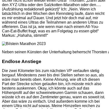
sicher nicht schon wieder einen Ultra!“ Thorsten: „Dann aber
den XYZ-Ultra oder den Salzkotten-Marathon oder den….
(Aufzählung redaktionell gekürzt)“ Ich: „Nein. Wenn ich
tatsächlich in drei Wochen den Rennsteig laufe, dann reicht
es mir erstmal auf Dauer. Und jetzt hör doch mal auf, mir
während eines Ultras die Teilnahmen an anderen Ultras zu
offerieren. Das ist ja, wie wenn man nach einem All-You-
Can-Eat-Buffet fragt, was es am Folgetag zu essen gibt!“
Markus: „Hahaha, stimmt!!“
Neben seinen Künsten der Unterhaltung beherrscht Thorsten 
Endlose Anstiege
Die zwei Kilometer bis zum nächsten VP verlaufen stetig
bergauf. Mindestens zwei bis drei Stellen sehen so aus, als
wäre man bereits oben. Keine Ahnung, wie oft ich diesen
Part der Strecke schon gelaufen bin, ich müsste mich also
bestens auskennen. Okay, ich könnte auch auf das
Höhenprofil auf der schweineteuren Garmin schauen, dann
wüsste ich es auf den Zentimeter genau, wann es soweit ist.
Aber das wäre zu einfach. Und außerdem komme ich bei
einem Ultra nicht auf sowas. Meine Hirnzellen reichen zu