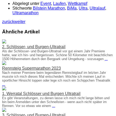
Abgelegt unter
Event
,
Laufen
,
Wettkampf
Stichworte
Bilstein Marathon
,
BiMa
,
Ultra
,
Ultralauf
,
Ultramarathon
zurück
weiter
Ähnliche Artikel
2. Schlösser- und Burgen-Ultratrail
Als der Schlösser- und Burgen-Ultratrail vor gut einem Jahr Premiere
hatte, war ich hin- und hergerissen. Schöne 50 Kilometer mit beachtlichen
1500 Höhenmetern durch den Bergpark und Umgebung - sozusagen
...
Rennsteig Supermarathon 2023
Nach meiner Premiere beim legendären Rennsteiglauf im letzten Jahr
musste ich mich dieses Mal entscheiden: Möchte ich meinen Lauf in
sportlicher Hinsicht toppen oder lege ich noch ein Schippchen Theatralik
...
1. Werratal Schlösser und Burgen Ultratrail
Es gibt Veranstaltungen, zu denen lasse ich mich nicht lange bitten und
bin beim Anmelden unter den Schnellsten - wenn auch nicht später im
Rennen. Vor so etwas wie einem
...
3. Schlösser- und Burgen-Ultratrail