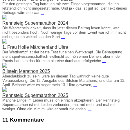
Für den gestrigen Tag hatte ich mir zwei Dinge vorgenommen, die ich
letztendlich nicht umgesetzt habe. Und ja - das ist gut so. Der Text dieses
Beitrags wäre so zwar
...
Rennsteig Supermarathon 2024
Die Wahrscheinlichkeit, dass ihr jetzt diesen Beitrag lesen könnt, war
nicht besonders hoch. Noch wenige Tage vor dem Event war ich mir nicht
sicher, ob ich wirklich an den Start
...
1. Frau Holle Märchenland Ultra
Der Wettkampf ist der beste Test für einen Wettkampf. Die Behauptung
steht sportwissenschaftlich vielleicht auf hölzernen Beinen, aber in der
Praxis hat sich das für mich als eine durchaus erfolgreiche
...
Bilstein Marathon 2025
Abergläubisch zu sein, wäre an diesem Tag wahrlich keine gute
Voraussetzung. Die 13. Ausgabe des Bilstein Marathons, und das am 13.
April. Beinahe wäre es sogar mein 13. Ultra gewesen,
...
Rennsteig Supermarathon 2025
Manche Dinge im Leben muss ich einfach akzeptieren. Der Rennsteig
Supermarathon ist mit Leiden verbunden, mal mit mehr und mal mit
weniger. Ohne ein Mimimi wird er somit nie enden.
...
11 Kommentare