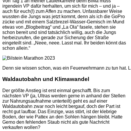
Von Tag 1 an meiner Läuferkarriere beim BiMa muss
irgendein VP dafür herhalten, um sich für mich – und ja –
auch für euch(!) zum Affen zu machen. Unfassbarer Weise
wussten die Jungs was jetzt kommt, denn als ich die GoPro
zücke und mit einem Salzbrezel-Wasser-Gemisch im Mund
etwas von „Blogbeitrag“ und „La Ola“ fasele, stehen sie
schon bereit und sind tatsächlich willig, auch die Jungs
herbeizurufen, die gerade zur Sicherung der Straße
eingeteilt sind. „Neee, neee. Lasst mal. Ihr beiden könnt das
schon allein.“
Denn sie wissen schon, was ein Feuerwehrmann zu tun hat. L
Waldautobahn und Klimawandel
Der größte Anstieg ist erst einmal geschafft. Bis zum
nächsten VP (ja, Ultras werden gerne in anhand der Stellen
zur Nahrungsaufnahme unterteilt) geht es auf einer
Waldautobahn zwar noch leicht bergauf, doch der Part ist
recht gut laufbar. Das Einzige, was stört, ist der klebrige
Boden, der wie Pattex an den Sohlen hängen bleibt. Hatte
Gerno den fehlenden Staub nicht als gute Nachricht
verkaufen wollen?