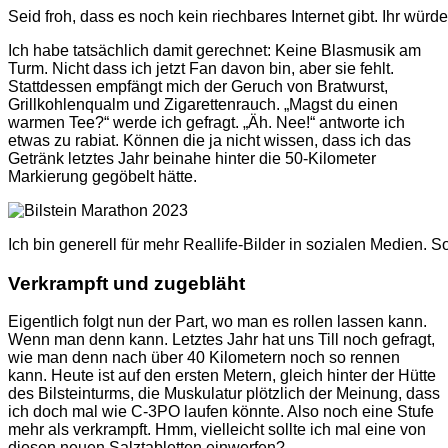
Seid froh, dass es noch kein riechbares Internet gibt. Ihr würde
Ich habe tatsächlich damit gerechnet: Keine Blasmusik am
Turm. Nicht dass ich jetzt Fan davon bin, aber sie fehlt.
Stattdessen empfängt mich der Geruch von Bratwurst,
Grillkohlenqualm und Zigarettenrauch. „Magst du einen
warmen Tee?“ werde ich gefragt. „Äh. Nee!“ antworte ich
etwas zu rabiat. Können die ja nicht wissen, dass ich das
Getränk letztes Jahr beinahe hinter die 50-Kilometer
Markierung gegöbelt hätte.
Ich bin generell für mehr Reallife-Bilder in sozialen Medien.
Verkrampft und zugebläht
Eigentlich folgt nun der Part, wo man es rollen lassen kann.
Wenn man denn kann. Letztes Jahr hat uns Till noch gefragt,
wie man denn nach über 40 Kilometern noch so rennen
kann. Heute ist auf den ersten Metern, gleich hinter der Hütte
des Bilsteinturms, die Muskulatur plötzlich der Meinung, dass
ich doch mal wie C-3PO laufen könnte. Also noch eine Stufe
mehr als verkrampft. Hmm, vielleicht sollte ich mal eine von
diesen neuen Salztabletten einwerfen?