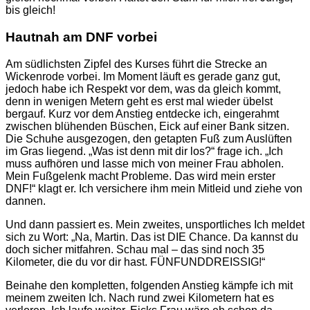
bis gleich!
Hautnah am DNF vorbei
Am südlichsten Zipfel des Kurses führt die Strecke an
Wickenrode vorbei. Im Moment läuft es gerade ganz gut,
jedoch habe ich Respekt vor dem, was da gleich kommt,
denn in wenigen Metern geht es erst mal wieder übelst
bergauf. Kurz vor dem Anstieg entdecke ich, eingerahmt
zwischen blühenden Büschen, Eick auf einer Bank sitzen.
Die Schuhe ausgezogen, den getapten Fuß zum Auslüften
im Gras liegend. „Was ist denn mit dir los?“ frage ich. „Ich
muss aufhören und lasse mich von meiner Frau abholen.
Mein Fußgelenk macht Probleme. Das wird mein erster
DNF!“ klagt er. Ich versichere ihm mein Mitleid und ziehe von
dannen.
Und dann passiert es. Mein zweites, unsportliches Ich meldet
sich zu Wort: „Na, Martin. Das ist DIE Chance. Da kannst du
doch sicher mitfahren. Schau mal – das sind noch 35
Kilometer, die du vor dir hast. FÜNFUNDDREISSIG!“
Beinahe den kompletten, folgenden Anstieg kämpfe ich mit
meinem zweiten Ich. Nach rund zwei Kilometern hat es