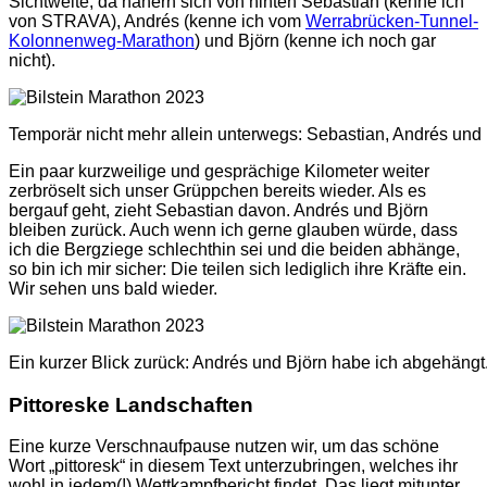
Sichtweite, da nähern sich von hinten Sebastian (kenne ich
von STRAVA), Andrés (kenne ich vom
Werrabrücken-Tunnel-
Kolonnenweg-Marathon
) und Björn (kenne ich noch gar
nicht).
Temporär nicht mehr allein unterwegs: Sebastian, Andrés und 
Ein paar kurzweilige und gesprächige Kilometer weiter
zerbröselt sich unser Grüppchen bereits wieder. Als es
bergauf geht, zieht Sebastian davon. Andrés und Björn
bleiben zurück. Auch wenn ich gerne glauben würde, dass
ich die Bergziege schlechthin sei und die beiden abhänge,
so bin ich mir sicher: Die teilen sich lediglich ihre Kräfte ein.
Wir sehen uns bald wieder.
Ein kurzer Blick zurück: Andrés und Björn habe ich abgehängt
Pittoreske Landschaften
Eine kurze Verschnaufpause nutzen wir, um das schöne
Wort „pittoresk“ in diesem Text unterzubringen, welches ihr
wohl in jedem(!) Wettkampfbericht findet. Das liegt mitunter