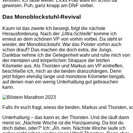
verloren. Ich laufe weiter. Eicks Frau wäre eh schon da
gewesen. Puh, ganz knapp am DNF vorbei.
Das Monoblockstuhl-Revival
Kaum ist das zweite Ich besiegt, folgt die nächste
Herausforderung. Nach der „Ultra-Schleife“ komme ich
erneut an dem schönen VP von vorhin vorbei. Da steht er
wieder, der Monoblockstuhl. War das Polster vorhin auch
schon drauf? Das machen die doch extra, die Jungs.
Dankbar nehme ich die Gelegenheit wahr und ruhe mich von
der mentalen und körperlichen Strapaze der letzten
Kilometer aus. Als Thorsten und Markus am VP eintreffen,
beschließe ich, mich an die beiden dranzuhängen. Denn
jetzt folgen elendig lange und monotone Kilometer bergab,
auf denen man ein wenig Unterhaltung gut gebrauchen
kann.
Falls ihr euch fragt, wieso die beiden, Markus und Thorsten, so
Unterhaltung – das kann er, der Thorsten. Und die läuft dann
meist so: „Nächste Woche ist die Harzquerung. Da bist du
doch dabei, oder?“ Ich: „Äh, nein. Nächste Woche laufe ich