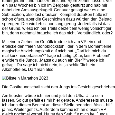
runtergerannt und habe Andrés und Björn ziehen lassen. Vor
ein paar Wochen bin ich im Bergpark gestürzt und hab mir
dabei den Arm ausgekugelt. Genauer gesagt war es eine
Subluxation, also fast draußen. Komplett draußen hatte ich
schon öfters, aber die Geschichten dazu würden den Beitrag
sprengen. Der wird eh schon lang genug. Jedenfalls ist das
der Grund, wieso ich bei Trails derzeit ein wenig vorsichtiger
bin, denn nochmal brauche ich das nicht. Verständlich, oder?
Mit einem Ziehen im Gebälk trudele ich am VP ein und
erblicke den freien Monoblockstuhl, der in dem Moment eine
magische Anziehungskraft auf mich hat. „Darf ich mich da
mal kurz niederlassen?“ frage ich artig. „Klar, kein Problem!“
erwidern die Jungs. „Magst du auch ein Bier?“ werde ich
gefragt. Da sage ich nicht nein, ist ja schließlich ein
Alkoholfreies. Darf man also.
Die Gastfreundschaft steht den Jungs ins Gesicht geschrieben
Am liebsten würde ich hier und jetzt den Ultra Ultra sein
lassen. So gut gefällt es mir hier gerade. Andererseits müsste
ich dann diesen Bericht an dieser Stelle beenden. Also – hilft
ja nix. Weiter geht’s. Außerdem komme ich an diesem VP
gleich nochmal vorbei. Haltet den Stuhl für mich frei Jungs,